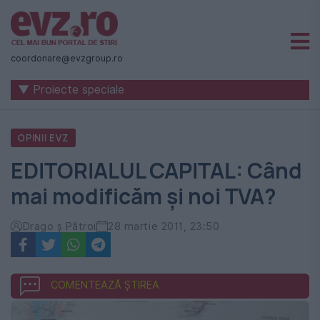
Știri
naționale
coordonare@evzgroup.ro
și
▼ Proiecte speciale
internaționale
|
OPINII EVZ
România
EDITORIALUL CAPITAL: Când
-
mai modificăm şi noi TVA?
Evenimentul
Zilei
Drago ş Pătroi
28 martie 2011, 23:50
COMENTEAZĂ ȘTIREA