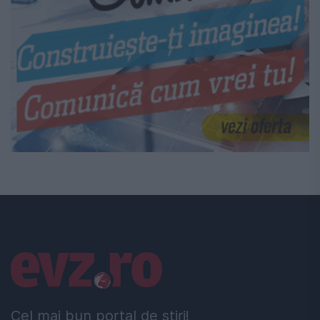
Linkuri utile
Cel mai bun portal de stiri!