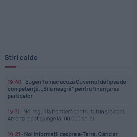
Stiri calde
19:40
-
Eugen Tomac acuză Guvernul de lipsă de
competență. „Bilă neagră” pentru finanțarea
partidelor
19:31
-
Noi reguli la frontieră pentru tutun și alcool.
Amenzile pot ajunge la 100.000 de lei
19:21
-
Noi informații despre e-Terra. Când ar