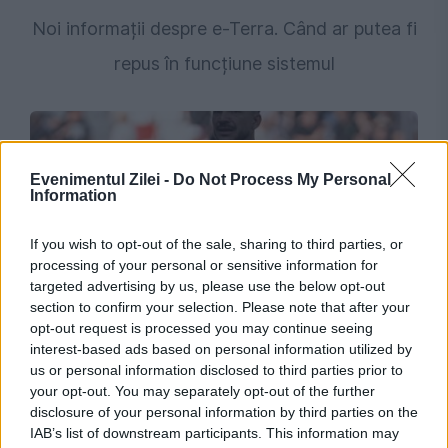
Noi informații despre e-Terra. Când ar putea fi
repus în funcțiune sistemul
Evenimentul Zilei -
Do Not Process My Personal
Information
If you wish to opt-out of the sale, sharing to third parties, or
processing of your personal or sensitive information for
targeted advertising by us, please use the below opt-out
section to confirm your selection. Please note that after your
SPORT
opt-out request is processed you may continue seeing
interest-based ads based on personal information utilized by
Cosmin Matei, suspendat nouă luni de TAS.
us or personal information disclosed to third parties prior to
ANAD a anunțat punerea în aplicare a deciziei
your opt-out. You may separately opt-out of the further
disclosure of your personal information by third parties on the
IAB’s list of downstream participants. This information may