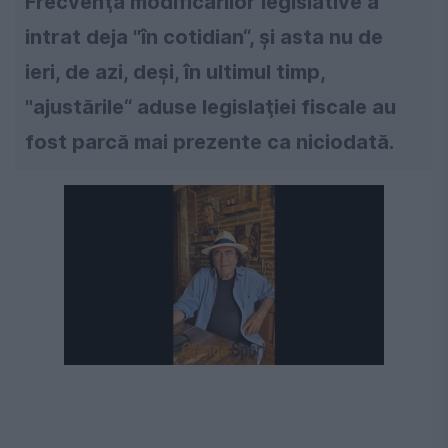
Frecvenţa modificărilor legislative a
intrat deja "în cotidian“, şi asta nu de
ieri, de azi, deşi, în ultimul timp,
"ajustările“ aduse legislaţiei fiscale au
fost parcă mai prezente ca niciodată.