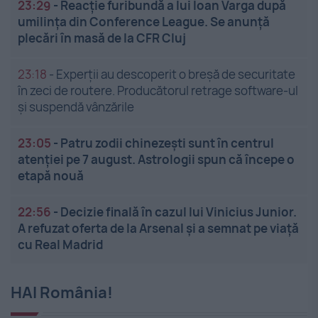
23:29
-
Reacție furibundă a lui Ioan Varga după
umilința din Conference League. Se anunță
plecări în masă de la CFR Cluj
23:18
-
Experții au descoperit o breșă de securitate
în zeci de routere. Producătorul retrage software-ul
și suspendă vânzările
23:05
-
Patru zodii chinezești sunt în centrul
atenției pe 7 august. Astrologii spun că începe o
etapă nouă
22:56
-
Decizie finală în cazul lui Vinicius Junior.
A refuzat oferta de la Arsenal și a semnat pe viață
cu Real Madrid
HAI România!