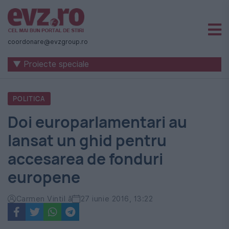
Știri
naționale
coordonare@evzgroup.ro
și
▼ Proiecte speciale
internaționale
|
POLITICA
România
Doi europarlamentari au
-
lansat un ghid pentru
Evenimentul
accesarea de fonduri
Zilei
europene
Carmen Vintil ă
27 iunie 2016, 13:22