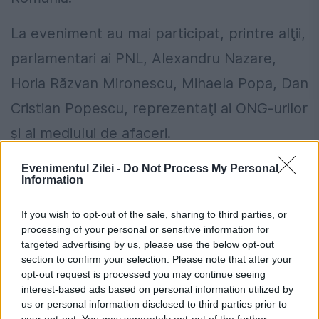
La eveniment au mai participat, printre alţii,
parlamentari ai PNL, Alexandru Nazare,
Horia Răzvan Mironescu, Mihaela Popa, Dan
Cristian Popescu, reprezentaţi ai ONG-urilor
şi ai mediului de afaceri.
Evenimentul Zilei -
Do Not Process My Personal
Ai încă buletinul vechi? Data după care
Information
nu îl vei mai putea folosi, chiar dacă
If you wish to opt-out of the sale, sharing to third parties, or
este valabil
processing of your personal or sensitive information for
targeted advertising by us, please use the below opt-out
Populația nu va fi afectată de
section to confirm your selection. Please note that after your
eventualele limitări de consum de
opt-out request is processed you may continue seeing
interest-based ads based on personal information utilized by
energie. Cristian Bușoi: Nu se vor face
us or personal information disclosed to third parties prior to
your opt-out. You may separately opt-out of the further