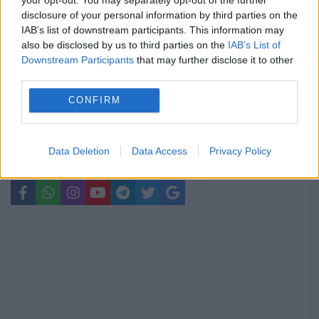
limitări de consum către consumatorii
disclosure of your personal information by third parties on the
casnici
IAB’s list of downstream participants. This information may
also be disclosed by us to third parties on the
IAB’s List of
Downstream Participants
that may further disclose it to other
third parties.
CONFIRM
alexandru nazare
comisia europeana
Cristian Bu
Dan Cristian
fonduri europene
Data Deletion
Data Access
Privacy Policy
marea britanie
Mihaela Popa