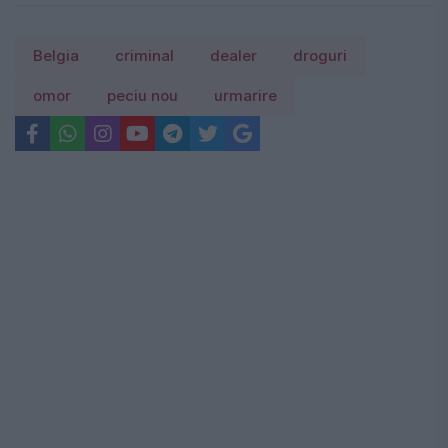
Belgia
criminal
dealer
droguri
omor
peciu nou
urmarire