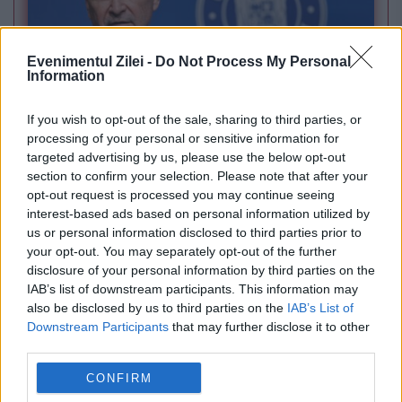
Evenimentul Zilei -
Do Not Process My Personal
Information
If you wish to opt-out of the sale, sharing to third parties, or
POLITICA
processing of your personal or sensitive information for
targeted advertising by us, please use the below opt-out
Bolojan: Agențiile de rating vor analiza trei
section to confirm your selection. Please note that after your
factori-cheie înainte de următoarea evaluare
opt-out request is processed you may continue seeing
interest-based ads based on personal information utilized by
a României
us or personal information disclosed to third parties prior to
your opt-out. You may separately opt-out of the further
disclosure of your personal information by third parties on the
IAB’s list of downstream participants. This information may
also be disclosed by us to third parties on the
IAB’s List of
Downstream Participants
that may further disclose it to other
third parties.
CONFIRM