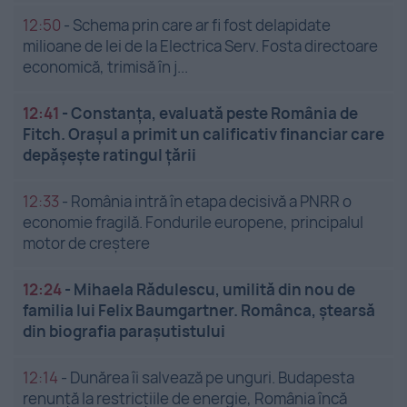
12:50
-
Schema prin care ar fi fost delapidate
milioane de lei de la Electrica Serv. Fosta directoare
economică, trimisă în j...
12:41
-
Constanța, evaluată peste România de
Fitch. Orașul a primit un calificativ financiar care
depășește ratingul țării
12:33
-
România intră în etapa decisivă a PNRR o
economie fragilă. Fondurile europene, principalul
motor de creștere
12:24
-
Mihaela Rădulescu, umilită din nou de
familia lui Felix Baumgartner. Românca, ștearsă
din biografia parașutistului
12:14
-
Dunărea îi salvează pe unguri. Budapesta
renunță la restricțiile de energie, România încă