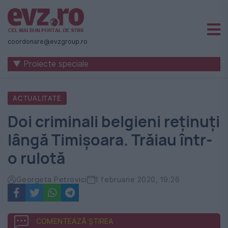
Știri
naționale
coordonare@evzgroup.ro
și
▼ Proiecte speciale
internaționale
|
ACTUALITATE
România
Doi criminali belgieni reținuți
-
lângă Timișoara. Trăiau într-
Evenimentul
o rulotă
Zilei
Georgeta Petrovici
1 februarie 2020, 19:26
COMENTEAZĂ ȘTIREA