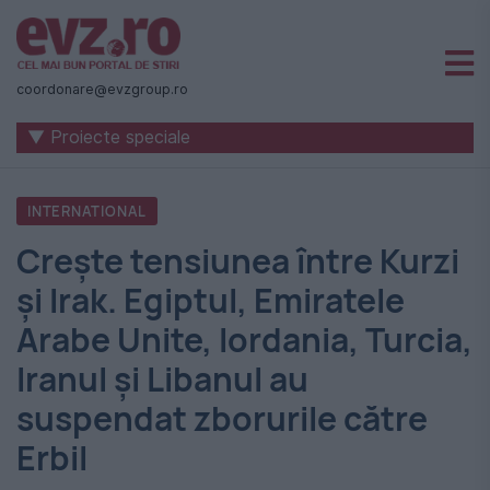
Știri
naționale
coordonare@evzgroup.ro
și
▼ Proiecte speciale
internaționale
|
INTERNATIONAL
România
Crește tensiunea între Kurzi
-
și Irak. Egiptul, Emiratele
Evenimentul
Arabe Unite, Iordania, Turcia,
Zilei
Iranul și Libanul au
suspendat zborurile către
Erbil