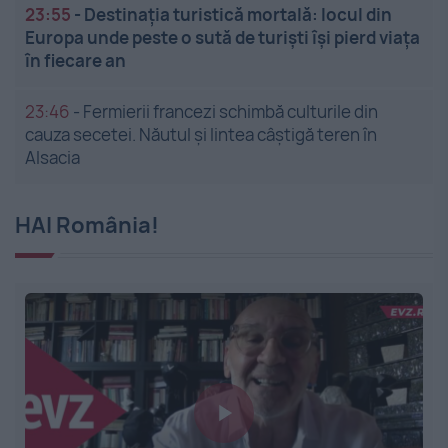
23:55
-
Destinația turistică mortală: locul din
Europa unde peste o sută de turiști își pierd viața
în fiecare an
23:46
-
Fermierii francezi schimbă culturile din
cauza secetei. Năutul și lintea câștigă teren în
Alsacia
HAI România!