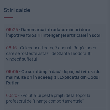
Stiri calde
06:25
-
Danemarca introduce măsuri dure
împotriva folosirii inteligenței artificiale în școli
06:16
-
Calendar ortodox, 7 august. Rugăciunea
care se rostește astăzi, de Sfânta Teodora. Îți
vindecă sufletul
06:05
-
Ce se întâmplă dacă depășești viteza de
mai multe ori în aceeași zi. Explicația din Codul
Rutier
00:20
-
Evoluția lui pește prăjit: de la Topor la
profesorul de ”finanțe comportamentale”