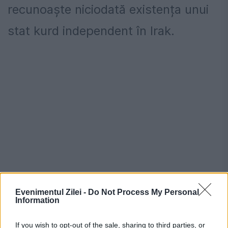
recunoaște niciodată existența unui
stat kurd independent în Irak.
Generalul Maior Bagheri a mai
Evenimentul Zilei -
Do Not Process My Personal
Information
declarat că "Iranul este gata să
If you wish to opt-out of the sale, sharing to third parties, or