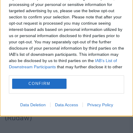
sprijine controlul guvernului irakian
processing of your personal or sensitive information for
targeted advertising by us, please use the below opt-out
asupra graniței dintre cele două țări".
section to confirm your selection. Please note that after your
opt-out request is processed you may continue seeing
Declarațiile generalului Bagheri de la
interest-based ads based on personal information utilized by
us or personal information disclosed to third parties prior to
Bagdad confirmă faptul că guvernul
your opt-out. You may separately opt-out of the further
disclosure of your personal information by third parties on the
federal irakian și alte puteri regionale,
IAB’s list of downstream participants. This information may
also be disclosed by us to third parties on the
IAB’s List of
precum Iranul și Turcia, sunt mai
Downstream Participants
that may further disclose it to other
third parties.
mult decât dispuse să conlucreze
CONFIRM
pentru a bloca proiectul de
independență a regiunii Kurdistan.
Data Deletion
Data Access
Privacy Policy
(Rudaw)