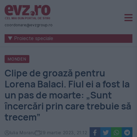
Știri
naționale
coordonare@evzgroup.ro
și
▼ Proiecte speciale
internaționale
|
MONDEN
România
Clipe de groază pentru
-
Lorena Balaci. Fiul ei a fost la
Evenimentul
un pas de moarte: „Sunt
Zilei
încercări prin care trebuie să
trecem”
Iulia Moraru
29 martie 2023, 21:12