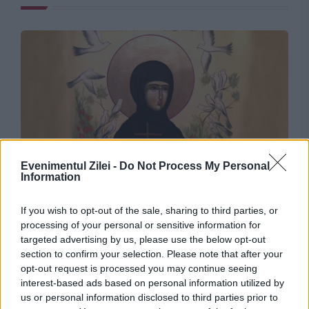
Evenimentul Zilei -
Do Not Process My Personal
SOCIAL
Information
Calendar ortodox, 7 august. Rugăciunea care
If you wish to opt-out of the sale, sharing to third parties, or
se rostește astăzi, de Sfânta Teodora. Îți
processing of your personal or sensitive information for
targeted advertising by us, please use the below opt-out
vindecă sufletul
section to confirm your selection. Please note that after your
opt-out request is processed you may continue seeing
interest-based ads based on personal information utilized by
us or personal information disclosed to third parties prior to