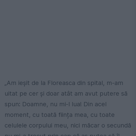
„Am ieșit de la Floreasca din spital, m-am
uitat pe cer și doar atât am avut putere să
spun: Doamne, nu mi-l lua! Din acel
moment, cu toată ființa mea, cu toate
celulele corpului meu, nici măcar o secundă
nu mi-a trecut prin cap că aș putea să îl