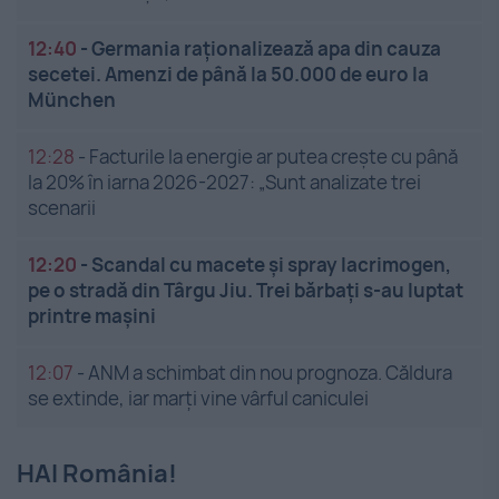
12:40
-
Germania raționalizează apa din cauza
secetei. Amenzi de până la 50.000 de euro la
München
12:28
-
Facturile la energie ar putea crește cu până
la 20% în iarna 2026-2027: „Sunt analizate trei
scenarii
12:20
-
Scandal cu macete și spray lacrimogen,
pe o stradă din Târgu Jiu. Trei bărbați s-au luptat
printre mașini
12:07
-
ANM a schimbat din nou prognoza. Căldura
se extinde, iar marți vine vârful caniculei
HAI România!