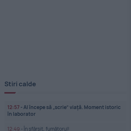
Stiri calde
12:57
-
AI începe să „scrie” viață. Moment istoric
în laborator
12:49
-
În sfârșit, fumătorul!