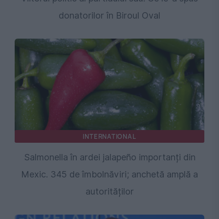
donatorilor în Biroul Oval
INTERNATIONAL
Salmonella în ardei jalapeño importanți din
Mexic. 345 de îmbolnăviri; anchetă amplă a
autorităților