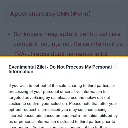
A post shared by CNN (@cnn)
Schimbare neașteptată pentru cei care
cumpără locuințe noi. Ce se întâmplă cu
TVA-ul redus după termenul-limită
Plată impusă prin lege pentru românii
Evenimentul Zilei -
Do Not Process My Personal
Information
care stau la bloc. Aceste sume devin
obligații pentru proprietari
If you wish to opt-out of the sale, sharing to third parties, or
processing of your personal or sensitive information for
targeted advertising by us, please use the below opt-out
section to confirm your selection. Please note that after your
opt-out request is processed you may continue seeing
interest-based ads based on personal information utilized by
Atlanta
autonomie
masini
soferi
us or personal information disclosed to third parties prior to
your opt-out. You may separately opt-out of the further
SUA
waymo