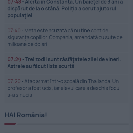
07:48
-
Alertă în Constanța. Un băiețel de 3 ani a
dispărut de la o stână. Poliția a cerut ajutorul
populației
07:40
-
Meta este acuzată că nu ține cont de
siguranța copiilor. Compania, amendată cu sute de
milioane de dolari
07:29
-
Trei zodii sunt răsfățatele zilei de vineri.
Astrele au făcut lista scurtă
07:20
-
Atac armat într-o școală din Thailanda. Un
profesor a fost ucis, iar elevul care a deschis focul
s-a sinucis
HAI România!