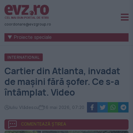
Știri
naționale
coordonare@evzgroup.ro
și
▼ Proiecte speciale
internaționale
|
INTERNATIONAL
România
Cartier din Atlanta, invadat
-
de mașini fără șofer. Ce s-a
Evenimentul
întâmplat. Video
Zilei
Iuliu Vlădescu
16 mai 2026, 07:20
COMENTEAZĂ ȘTIREA