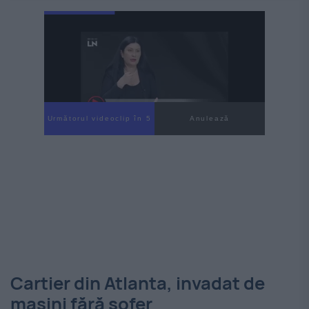
Următorul videoclip în 4
Anulează
Cartier din Atlanta, invadat de
mașini fără șofer