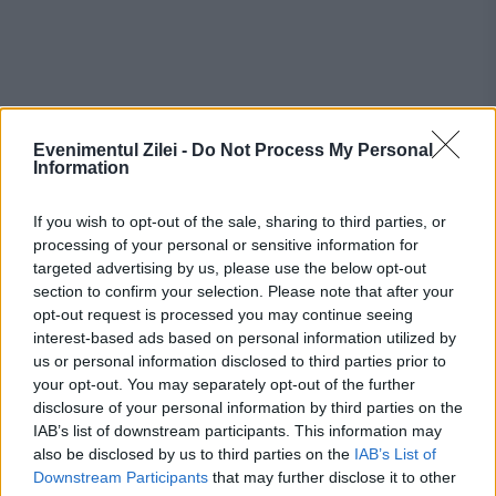
Evenimentul Zilei -
Do Not Process My Personal
Information
If you wish to opt-out of the sale, sharing to third parties, or
processing of your personal or sensitive information for
Stiri calde
targeted advertising by us, please use the below opt-out
section to confirm your selection. Please note that after your
opt-out request is processed you may continue seeing
interest-based ads based on personal information utilized by
00:20
-
Evoluția lui pește prăjit: de la Topor la
us or personal information disclosed to third parties prior to
profesorul de ”finanțe comportamentale”
your opt-out. You may separately opt-out of the further
disclosure of your personal information by third parties on the
23:55
-
Destinația turistică mortală: locul din Europa
IAB’s list of downstream participants. This information may
also be disclosed by us to third parties on the
IAB’s List of
unde peste o sută de turiști își pierd viața în fiecare
Downstream Participants
that may further disclose it to other
an