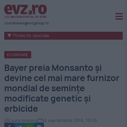
Știri
naționale
coordonare@evzgroup.ro
și
▼ Proiecte speciale
internaționale
|
ECONOMIE
România
Bayer preia Monsanto şi
-
devine cel mai mare furnizor
Evenimentul
mondial de seminţe
Zilei
modificate genetic şi
erbicide
Laura Ionescu
14 septembrie 2016, 15:35