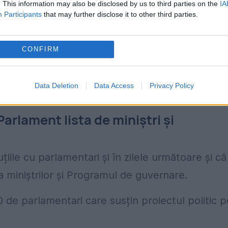
. This information may also be disclosed by us to third parties on the
IA
SR, însă consideră că România are nevoie de
Participants
that may further disclose it to other third parties.
CONFIRM
nt pregătit şi hotărât să merg mai departe,
l, de un guvern nou şi nicidecum de jocuri
Data Deletion
Data Access
Privacy Policy
 sunt în 2028”, a declarat Eugen Tomac.
rlament lista de miniștri și
ile cu parlamentari și în zilele următoare și că
a miniștrilor și Programul de guvernare.
0 de parlamentari care susțin proiectul politic p