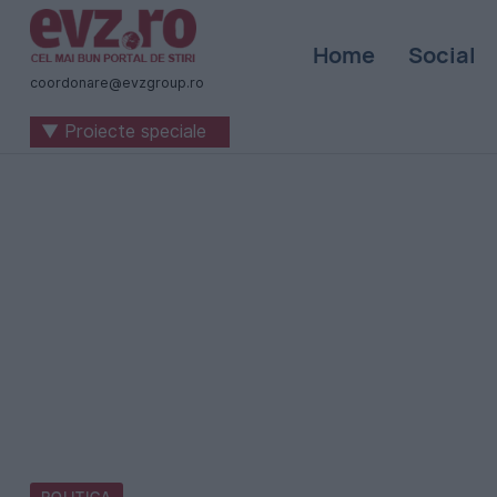
Știri
Home
Social
naționale
coordonare@evzgroup.ro
și
▼ Proiecte speciale
internaționale
|
România
-
Evenimentul
Zilei