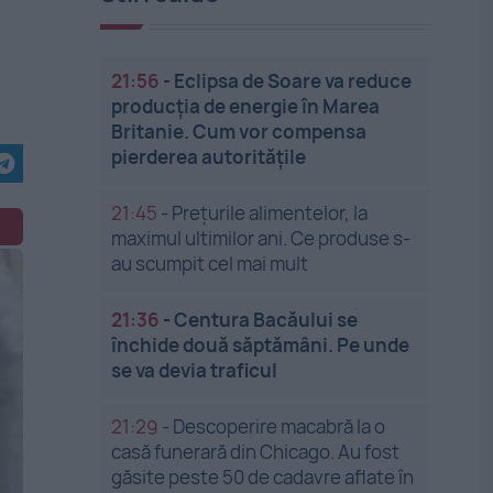
21:56
-
Eclipsa de Soare va reduce
producția de energie în Marea
Britanie. Cum vor compensa
pierderea autoritățile
21:45
-
Prețurile alimentelor, la
maximul ultimilor ani. Ce produse s-
au scumpit cel mai mult
21:36
-
Centura Bacăului se
închide două săptămâni. Pe unde
se va devia traficul
21:29
-
Descoperire macabră la o
casă funerară din Chicago. Au fost
găsite peste 50 de cadavre aflate în