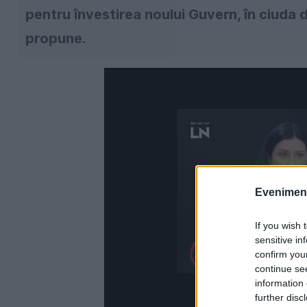
pentru învestirea noului Guvern, în ciuda d
propune.
Evenimentu
If you wish 
sensitive in
confirm you
continue se
information 
further disc