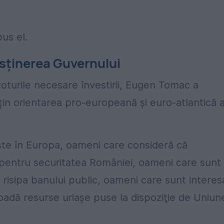
us el.
usținerea Guvernului
oturile necesare învestirii, Eugen Tomac a
țin orientarea pro-europeană și euro-atlantică 
ste în Europa, oameni care consideră că
l pentru securitatea României, oameni care sunt
risipa banului public, oameni care sunt interes
oadă resurse uriaşe puse la dispoziţie de Uniun