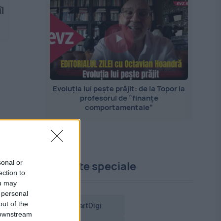
l
Evoluția lui pește prăjit: de la Topor la
profesorul de ”finanțe
comportamentale”
sonal or
Proiecte speciale
ection to
ou may
 personal
out of the
SmartDigi
 downstream