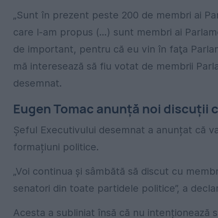
„Sunt în prezent peste 200 de membri ai Par
care l-am propus (…) sunt membri ai Parlam
de important, pentru că eu vin în faţa Parlam
mă interesează să fiu votat de membrii Parl
desemnat.
Eugen Tomac anunță noi discuții c
Șeful Executivului desemnat a anunțat că va
formațiuni politice.
„Voi continua şi sâmbătă să discut cu membri
senatori din toate partidele politice”, a decl
Acesta a subliniat însă că nu intenționează s