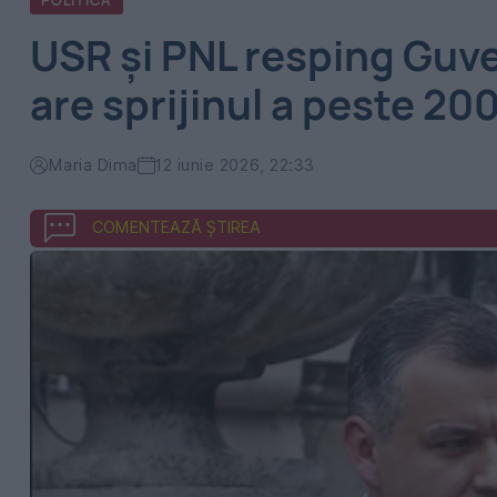
POLITICA
USR și PNL resping Guv
are sprijinul a peste 20
Maria Dima
12 iunie 2026, 22:33
COMENTEAZĂ ȘTIREA