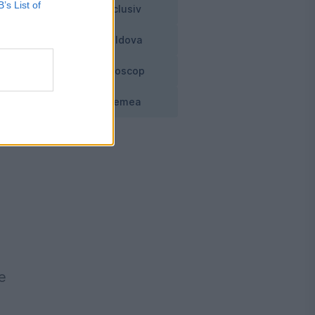
B’s List of
Exclusiv
Moldova
Horoscop
Vremea
e