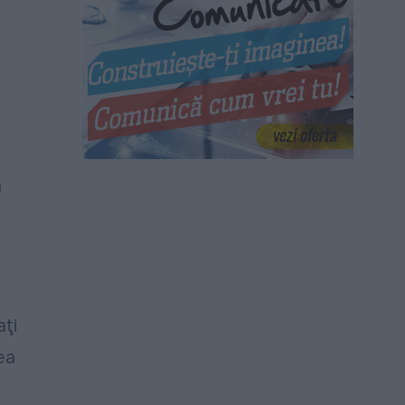
a
aţi
ea