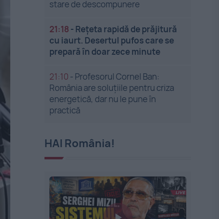
stare de descompunere
21:18
-
Rețeta rapidă de prăjitură
cu iaurt. Desertul pufos care se
prepară în doar zece minute
21:10
-
Profesorul Cornel Ban:
România are soluțiile pentru criza
energetică, dar nu le pune în
practică
HAI România!