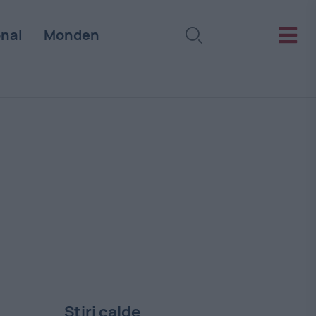
onal
Monden
Stiri calde