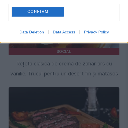
third parties.
CONFIRM
Data Deletion
Data Access
Privacy Policy
SOCIAL
Rețeta clasică de cremă de zahăr ars cu
vanilie. Trucul pentru un desert fin și mătăsos