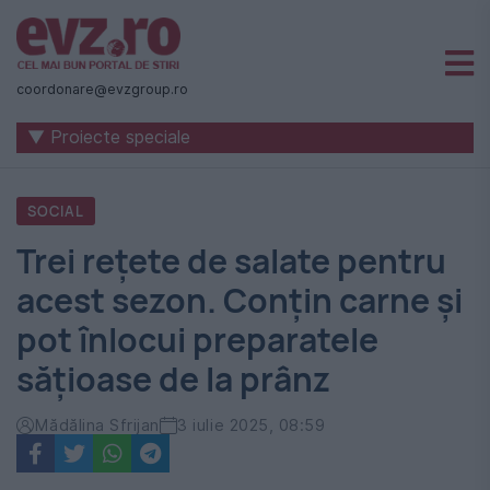
Știri
naționale
coordonare@evzgroup.ro
și
▼ Proiecte speciale
internaționale
|
SOCIAL
România
Trei rețete de salate pentru
-
acest sezon. Conțin carne și
Evenimentul
pot înlocui preparatele
Zilei
sățioase de la prânz
Mădălina Sfrijan
3 iulie 2025, 08:59