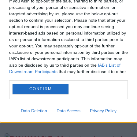
If you wish to opt-out of the sale, sharing to third parties, or
processing of your personal or sensitive information for
targeted advertising by us, please use the below opt-out
section to confirm your selection. Please note that after your
opt-out request is processed you may continue seeing
interest-based ads based on personal information utilized by
us or personal information disclosed to third parties prior to
Blocuri de locuințe pentru vatmani, la
your opt-out. You may separately opt-out of the further
Timișoara
disclosure of your personal information by third parties on the
IAB’s list of downstream participants. This information may
25 APRILIE 2017
also be disclosed by us to third parties on the
IAB’s List of
Downstream Participants
that may further disclose it to other
Regia Autonomă de Transport se
third parties.
transformă în jucător pe piața imobiliară, la
CONFIRM
Timișoara. RATT va cheltui peste 10
milioane de euro pentru a construi un mini-
Data Deletion
Data Access
Privacy Policy
cartier de blocuri în care...