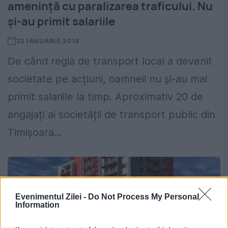
amenință cu paralizarea traficului. Nu
și-au primit salariile
22 IANUARIE 2018
De când regia de transport local a devenit
societate pe acțiuni, oamneii nu și-au mai
primit salariile la timp. Aproximativ 20 de
angajați ai societății de transport public din
Timișoara...
Evenimentul Zilei -
Do Not Process My Personal
Information