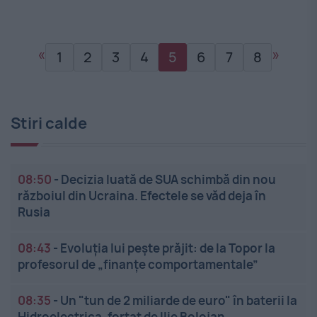
«
»
1
2
3
4
5
6
7
8
Stiri calde
08:50
-
Decizia luată de SUA schimbă din nou
războiul din Ucraina. Efectele se văd deja în
Rusia
08:43
-
Evoluția lui pește prăjit: de la Topor la
profesorul de „finanțe comportamentale”
08:35
-
Un "tun de 2 miliarde de euro" în baterii la
Hidroelectrica, forțat de Ilie Bolojan