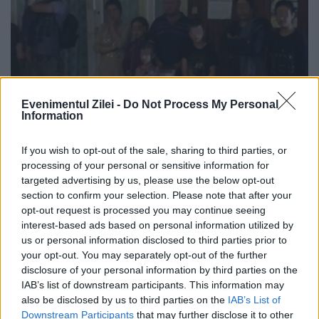
Evenimentul Zilei -
Do Not Process My Personal
Information
If you wish to opt-out of the sale, sharing to third parties, or
Grup de migranți din Irak oprit aproape
processing of your personal or sensitive information for
targeted advertising by us, please use the below opt-out
de graniță
section to confirm your selection. Please note that after your
opt-out request is processed you may continue seeing
30 AUGUST 2017
interest-based ads based on personal information utilized by
S-a dat din nou alarma în Timiș: un nou
us or personal information disclosed to third parties prior to
your opt-out. You may separately opt-out of the further
grup de migranți, încercau să treacă cu o
disclosure of your personal information by third parties on the
IAB’s list of downstream participants. This information may
mașină, în dincolo de frontier românească.
also be disclosed by us to third parties on the
IAB’s List of
Unsprezece irakieni au fost prinși,
Downstream Participants
that may further disclose it to other