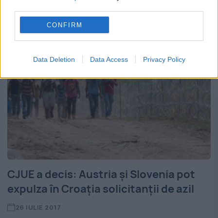
third parties.
înghesuiți într-o...
CONFIRM
Data Deletion
Data Access
Privacy Policy
CJUE a decis: Austria și Slovenia pot
expulza în Croația solicitanții de azil
26 IULIE 2017