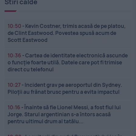
Stiri calde
10:50
-
Kevin Costner, trimis acasă de pe platou,
de Clint Eastwood. Povestea spusă acum de
Scott Eastwood
10:36
-
Cartea de identitate electronică ascunde
o funcție foarte utilă. Datele care pot fi trimise
direct cu telefonul
10:27
-
Incident grav pe aeroportul din Sydney.
Piloții au frânat brusc pentru a evita impactul
10:16
-
Înainte să fie Lionel Messi, a fost fiul lui
Jorge. Starul argentinian s-a întors acasă
pentru ultimul drum al tatălu...