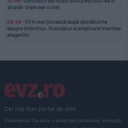
10:08
-
Locuitorii din sudul Bucureștiului ies în
stradă: Vrem aer curat
09:59
-
FIFA reacționează după dezvăluirile
despre Infantino. Scandalul ia amploare înaintea
alegerilor
Linkuri utile
Cel mai bun portal de stiri!
Evenimentul Zilei este o publicație multimedia, dedicată