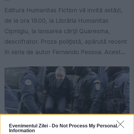
Editura Humanitas Fiction vă invită astăzi,
de la ora 19.00, la Librăria Humanitas
Cişmigiu, la lansarea cărţii Quaresma,
descrifrator. Proza poliţistă, apărută recent
în seria de autor Fernando Pessoa. Acest...
Evenimentul Zilei -
Do Not Process My Personal
Information