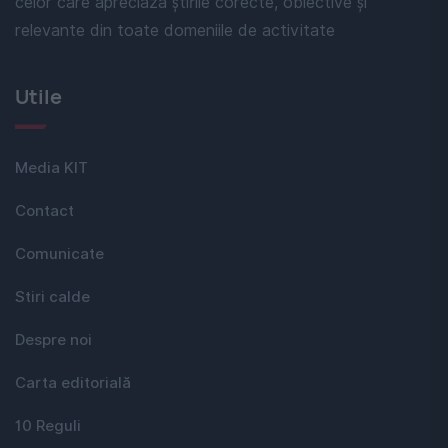
celor care apreciază știrile corecte, obiective și
relevante din toate domeniile de activitate
Utile
Media KIT
Contact
Comunicate
Stiri calde
Despre noi
Carta editorială
10 Reguli