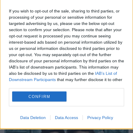
If you wish to opt-out of the sale, sharing to third parties, or
Cum funcționa serviciul secret al
processing of your personal or sensitive information for
amorezatului Nichita
targeted advertising by us, please use the below opt-out
section to confirm your selection. Please note that after your
opt-out request is processed you may continue seeing
5 MAI 2015
interest-based ads based on personal information utilized by
EVZ vă prezintă cum era organizată
us or personal information disclosed to third parties prior to
your opt-out. You may separately opt-out of the further
rețeaua de spionaj coordonată de primarul
disclosure of your personal information by third parties on the
IAB’s list of downstream participants. This information may
Gheorghe Nichita. Psihoterapeutul Anda
also be disclosed by us to third parties on the
IAB’s List of
Păcurar crede că politicianul deținea
Downstream Participants
that may further disclose it to other
third parties.
puterea, sub diverse forme, și voia să o
CONFIRM
aibă...
Data Deletion
Data Access
Privacy Policy