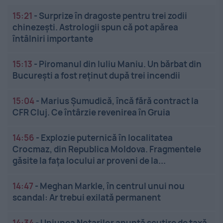
15:21
-
Surprize în dragoste pentru trei zodii
chinezești. Astrologii spun că pot apărea
întâlniri importante
15:13
-
Piromanul din Iuliu Maniu. Un bărbat din
București a fost reținut după trei incendii
15:04
-
Marius Șumudică, încă fără contract la
CFR Cluj. Ce întârzie revenirea în Gruia
14:56
-
Explozie puternică în localitatea
Crocmaz, din Republica Moldova. Fragmentele
găsite la fața locului ar proveni de la...
14:47
-
Meghan Markle, în centrul unui nou
scandal: Ar trebui exilată permanent
14:34
-
Uniunea Notarilor anunță scutire de taxă