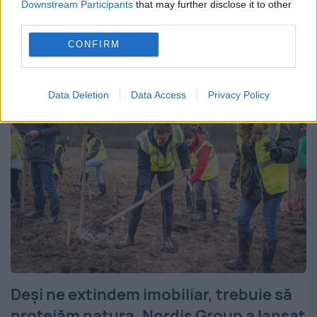
Downstream Participants
that may further disclose it to other
hotărât să își înființeze propria fundație
third parties.
pentru întrajutorare. Cine beneficiază de
CONFIRM
ajutorul...
Data Deletion
Data Access
Privacy Policy
Deși ne extindem imobiliar, trebuie să
protejăm natura. Nordis Group a lansat