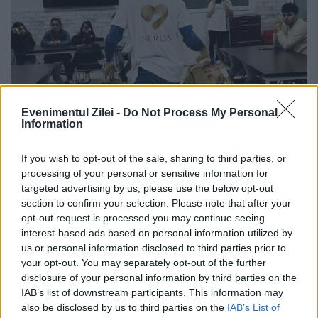
Evenimentul Zilei -
Do Not Process My Personal
Information
Peste 800 de copii și familii
defavorizate, ajutați în pragul
If you wish to opt-out of the sale, sharing to third parties, or
processing of your personal or sensitive information for
Crăciunului. Nordis Group lansează
targeted advertising by us, please use the below opt-out
Fundația Nordis
section to confirm your selection. Please note that after your
opt-out request is processed you may continue seeing
21 DECEMBRIE 2021
interest-based ads based on personal information utilized by
us or personal information disclosed to third parties prior to
Dezvoltatorul imobiliar Nordis Group
your opt-out. You may separately opt-out of the further
disclosure of your personal information by third parties on the
dorește să ajute copiii și familiile acestora în
IAB’s list of downstream participants. This information may
preajma sărbătorilor. Cu această ocazie a
also be disclosed by us to third parties on the
IAB’s List of