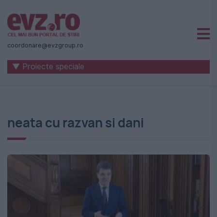
Știri
naționale
coordonare@evzgroup.ro
și
▼ Proiecte speciale
internaționale
|
România
neata cu razvan si dani
-
Evenimentul
Zilei