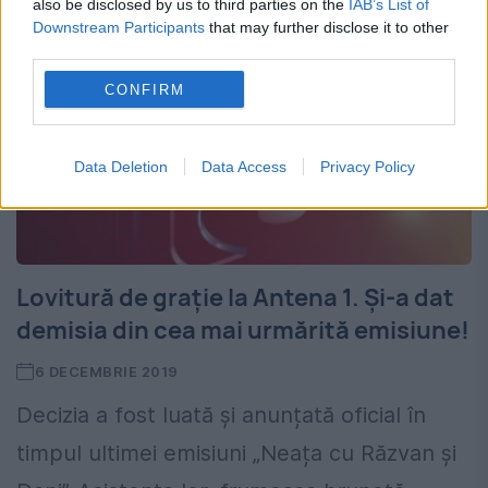
also be disclosed by us to third parties on the
IAB’s List of
Downstream Participants
that may further disclose it to other
third parties.
CONFIRM
Data Deletion
Data Access
Privacy Policy
Lovitură de grație la Antena 1. Și-a dat
demisia din cea mai urmărită emisiune!
6 DECEMBRIE 2019
Decizia a fost luată și anunțată oficial în
timpul ultimei emisiuni „Neața cu Răzvan și