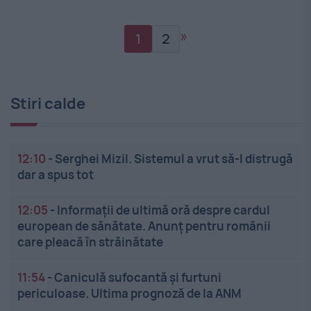
»
1
2
Stiri calde
12:10
-
Serghei Mizil. Sistemul a vrut să-l distrugă
dar a spus tot
12:05
-
Informații de ultimă oră despre cardul
european de sănătate. Anunț pentru românii
care pleacă în străinătate
11:54
-
Caniculă sufocantă și furtuni
periculoase. Ultima prognoză de la ANM