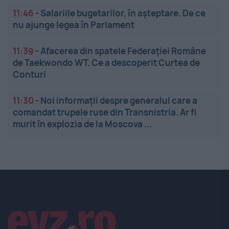
11:46
-
Salariile bugetarilor, în așteptare. De ce
nu ajunge legea în Parlament
11:39
-
Afacerea din spatele Federației Române
de Taekwondo WT. Ce a descoperit Curtea de
Conturi
11:30
-
Noi informații despre generalul care a
comandat trupele ruse din Transnistria. Ar fi
murit în explozia de la Moscova ...
Linkuri utile