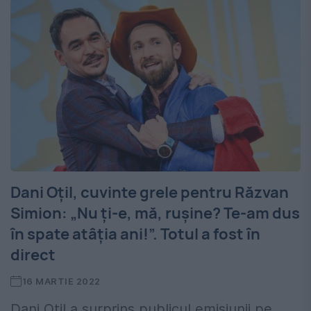
Dani Oțil, cuvinte grele pentru Răzvan
Simion: „Nu ți-e, mă, rușine? Te-am dus
în spate atâția ani!”. Totul a fost în
direct
16 MARTIE 2022
Dani Oțil a surprins publicul emisiunii pe