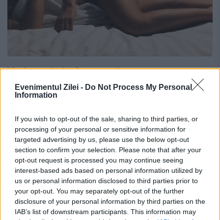
Vedeta de la Antena, ipostaze
uluitoare. Trupul zeiței a fost dezvăluit
Evenimentul Zilei -
Do Not Process My Personal
Information
16 DECEMBRIE 2019
If you wish to opt-out of the sale, sharing to third parties, or
Asistenta de la ”Neatza cu Răzvan și Dani”,
processing of your personal or sensitive information for
targeted advertising by us, please use the below opt-out
Andreea Olaru, a făcut poze care au
section to confirm your selection. Please note that after your
înfierbântat fanii. Ramona Olaru, asistenta
opt-out request is processed you may continue seeing
interest-based ads based on personal information utilized by
de la ”Neatza cu Răzvan și Dani”, face poze
us or personal information disclosed to third parties prior to
your opt-out. You may separately opt-out of the further
din...
disclosure of your personal information by third parties on the
IAB’s list of downstream participants. This information may