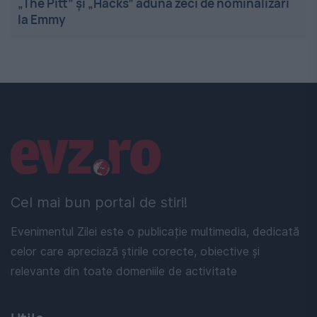
„The Pitt” și „Hacks” adună zeci de nominalizări
la Emmy
Linkuri utile
Cel mai bun portal de stiri!
Evenimentul Zilei este o publicație multimedia, dedicată
celor care apreciază știrile corecte, obiective și
relevante din toate domeniile de activitate