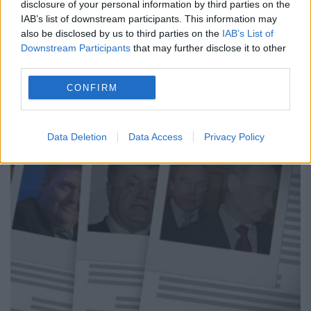
disclosure of your personal information by third parties on the
IAB’s list of downstream participants. This information may
Mossack Fonseca dezvăluie cum importanţi
also be disclosed by us to third parties on the
IAB’s List of
politicieni, celebrităţi, oameni de afaceri şi
Downstream Participants
that may further disclose it to other
third parties.
retele criminale folosesc paradisurile fiscale
CONFIRM
pentru a-şi ascunde averile. Dar şi mai
grav...
Data Deletion
Data Access
Privacy Policy