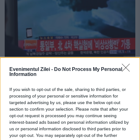
Evenimentul Zilei -
Do Not Process My Personal
Information
#Panama Papers. RĂZBOIUL din Siria şi
programul NUCLEAR al dictatorului KIM
If you wish to opt-out of the sale, sharing to third parties, or
Jong-un, finanţate de societăţi
processing of your personal or sensitive information for
targeted advertising by us, please use the below opt-out
paravan înfiinţate de “profesioniştii”
section to confirm your selection. Please note that after your
din Panama
opt-out request is processed you may continue seeing
interest-based ads based on personal information utilized by
5 APRILIE 2016
us or personal information disclosed to third parties prior to
your opt-out. You may separately opt-out of the further
Documentele de la firma de avocatură