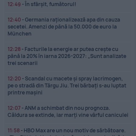
12:49
-
În sfârșit, fumătorul!
12:40
-
Germania raționalizează apa din cauza
secetei. Amenzi de până la 50.000 de euro la
München
12:28
-
Facturile la energie ar putea crește cu
până la 20% în iarna 2026-2027: „Sunt analizate
trei scenarii
12:20
-
Scandal cu macete și spray lacrimogen,
pe o stradă din Târgu Jiu. Trei bărbați s-au luptat
printre mașini
12:07
-
ANM a schimbat din nou prognoza.
Căldura se extinde, iar marți vine vârful caniculei
11:58
-
HBO Max are un nou motiv de sărbătoare.