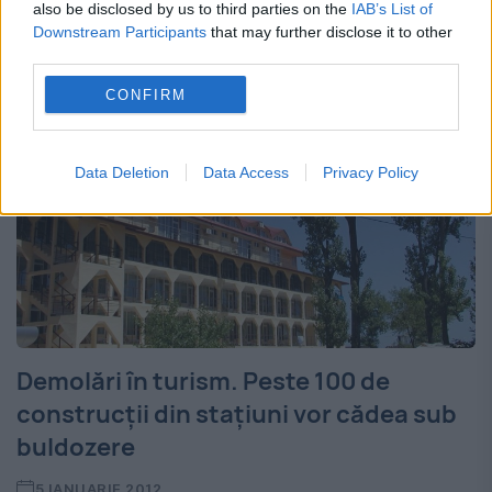
also be disclosed by us to third parties on the
IAB’s List of
Noua pârtie de schi, Kalinderu 2,...
Downstream Participants
that may further disclose it to other
third parties.
CONFIRM
Data Deletion
Data Access
Privacy Policy
Demolări în turism. Peste 100 de
construcţii din staţiuni vor cădea sub
buldozere
5 IANUARIE 2012