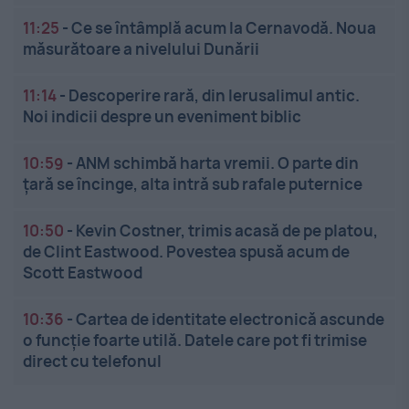
11:25
-
Ce se întâmplă acum la Cernavodă. Noua
măsurătoare a nivelului Dunării
11:14
-
Descoperire rară, din Ierusalimul antic.
Noi indicii despre un eveniment biblic
10:59
-
ANM schimbă harta vremii. O parte din
țară se încinge, alta intră sub rafale puternice
10:50
-
Kevin Costner, trimis acasă de pe platou,
de Clint Eastwood. Povestea spusă acum de
Scott Eastwood
10:36
-
Cartea de identitate electronică ascunde
o funcție foarte utilă. Datele care pot fi trimise
direct cu telefonul