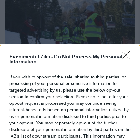
Evenimentul Zilei -
Do Not Process My Personal
Information
Două noi pârtii la Bușteni
If you wish to opt-out of the sale, sharing to third parties, or
processing of your personal or sensitive information for
14 FEBRUARIE 2012
targeted advertising by us, please use the below opt-out
section to confirm your selection. Please note that after your
Domeniul schiabil din Bușteni și-a dublat
opt-out request is processed you may continue seeing
interest-based ads based on personal information utilized by
suprafața după ce două noi pârtii au fost
us or personal information disclosed to third parties prior to
your opt-out. You may separately opt-out of the further
date în folosință, informează Ministerul
disclosure of your personal information by third parties on the
Dezvoltării Regionale şi Turismului (MDRT).
IAB’s list of downstream participants. This information may