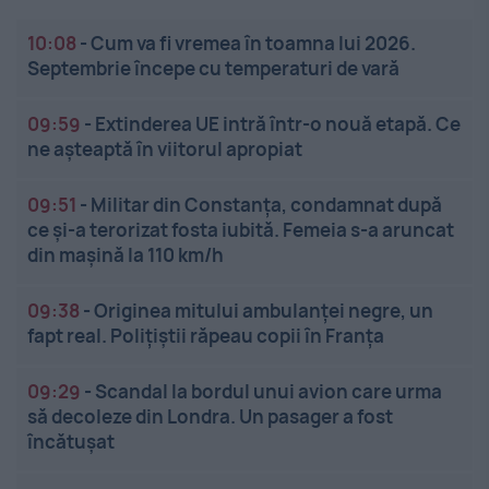
10:08
-
Cum va fi vremea în toamna lui 2026.
Septembrie începe cu temperaturi de vară
09:59
-
Extinderea UE intră într-o nouă etapă. Ce
ne așteaptă în viitorul apropiat
09:51
-
Militar din Constanța, condamnat după
ce și-a terorizat fosta iubită. Femeia s-a aruncat
din mașină la 110 km/h
09:38
-
Originea mitului ambulanței negre, un
fapt real. Polițiștii răpeau copii în Franța
09:29
-
Scandal la bordul unui avion care urma
să decoleze din Londra. Un pasager a fost
încătușat