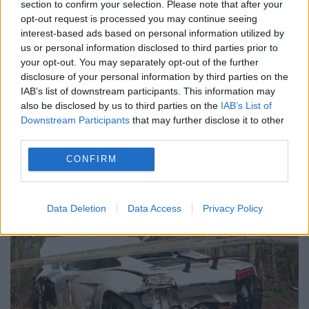
crescut considerabil
section to confirm your selection. Please note that after your
opt-out request is processed you may continue seeing
interest-based ads based on personal information utilized by
17 MARTIE 2023
us or personal information disclosed to third parties prior to
Prețurile polițelor RCA au crescut
your opt-out. You may separately opt-out of the further
disclosure of your personal information by third parties on the
considerabil în România. Un șofer din țara
IAB’s list of downstream participants. This information may
also be disclosed by us to third parties on the
IAB’s List of
noastră care are o mașină Logan este
Downstream Participants
that may further disclose it to other
nevoit să plătească aproape la fel ca
third parties.
posesorii de automobile din...
CONFIRM
Data Deletion
Data Access
Privacy Policy