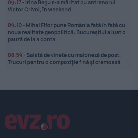
09:17
-
Irina Begu s-a măritat cu antrenorul
Victor Crivoi, în weekend
09:10
-
Mihai Fifor pune România față în față cu
noua realitate geopolitică: Bucureștiul a luat o
pauză de la a conta
08:59
-
Salată de vinete cu maioneză de post.
Trucuri pentru o compoziție fină și cremoasă
Linkuri utile