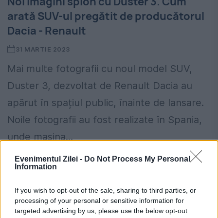
Noi imagini spion cu Duster 3. Cum
arată SUV-ul pregătit de producătorul
Dacia - Renault
31 MARTIE 2023
Mai multe fotografii cu noul model SUV,
Duster 3, dezvoltat de Renault Dacia au
apărut în spațiul public, înainte de lansare.
Noile fotografii au fost realizate în Spania,
unde mașina...
Evenimentul Zilei -
Do Not Process My Personal
Information
If you wish to opt-out of the sale, sharing to third parties, or
processing of your personal or sensitive information for
Cât costă RCA-ul la Logan. Prețurile au
targeted advertising by us, please use the below opt-out