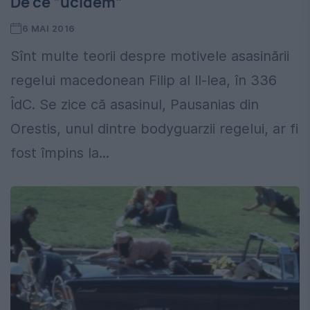
De ce “ucidem”
6 MAI 2016
Sînt multe teorii despre motivele asasinării
regelui macedonean Filip al II-lea, în 336
ÎdC. Se zice că asasinul, Pausanias din
Orestis, unul dintre bodyguarzii regelui, ar fi
fost împins la...