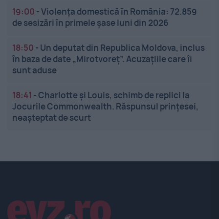
19:00
-
Violența domestică în România: 72.859
de sesizări în primele șase luni din 2026
18:50
-
Un deputat din Republica Moldova, inclus
în baza de date „Mirotvoreț”. Acuzațiile care îi
sunt aduse
18:41
-
Charlotte și Louis, schimb de replici la
Jocurile Commonwealth. Răspunsul prințesei,
neașteptat de scurt
Linkuri utile