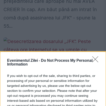
președintelui care aproape nu mai AVEA
CREIER în cap. Am băut până am intrat în
comă după asasinarea lui JFK" - spune la
55...
Evenimentul Zilei -
Do Not Process My Personal
Information
Desecretizarea dosarului „JFK”. Peste
câteva ore internetul se va umple cu
If you wish to opt-out of the sale, sharing to third parties, or
processing of your personal or sensitive information for
documente CIA
targeted advertising by us, please use the below opt-out
section to confirm your selection. Please note that after your
25 OCTOMBRIE 2017
opt-out request is processed you may continue seeing
interest-based ads based on personal information utilized by
Mii de acte legate de asasinarea lui John
us or personal information disclosed to third parties prior to