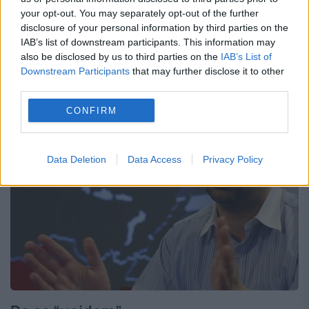
Fitzgerald Kennedy în 1963 vor fi
your opt-out. You may separately opt-out of the further
disclosure of your personal information by third parties on the
declasificate pe 26 octombrie Mai sunt
IAB’s list of downstream participants. This information may
also be disclosed by us to third parties on the
IAB’s List of
câteva ore până când Arhivele Naționale
Downstream Participants
that may further disclose it to other
ale SUA vor da...
third parties.
CONFIRM
Data Deletion
Data Access
Privacy Policy