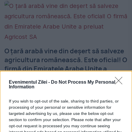
O țară arabă vine din deșert să salveze
agricultura românească. Este oficial! O
firmă din Emiratele Arabe Unite a
preluat Agricost SA
Evenimentul Zilei -
Do Not Process My Personal
Information
3 IULIE 2018
Consiliul Concurenţei a autorizat tranzacţia
If you wish to opt-out of the sale, sharing to third parties, or
processing of your personal or sensitive information for
prin care Al Dahra Agriculture din Emiratele
targeted advertising by us, please use the below opt-out
section to confirm your selection. Please note that after your
Arabe Unite a preluat compania Agricost
opt-out request is processed you may continue seeing
SA Brăila, anunţă autoritatea de