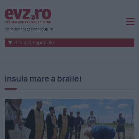
Știri
naționale
coordonare@evzgroup.ro
și
▼ Proiecte speciale
internaționale
|
România
insula mare a brailei
-
Evenimentul
Zilei