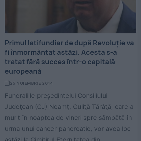
Primul latifundiar de după Revoluție va
fi înmormântat astăzi. Acesta s-a
tratat fără succes într-o capitală
europeană
25 NOIEMBRIE 2014
Funeraliile preşedintelui Consiliului
Judeţean (CJ) Neamţ, Culiţă Tărâţă, care a
murit în noaptea de vineri spre sâmbătă în
urma unui cancer pancreatic, vor avea loc
astăzi la Cimitirul Eternitatea din...