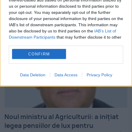
interest-based ads based on personal information utilized by
us or personal information disclosed to third parties prior to
concurenţă, într-un comunicat Consiliul
your opt-out. You may separately opt-out of the further
disclosure of your personal information by third parties on the
Concurenţei a autorizat...
IAB’s list of downstream participants. This information may
also be disclosed by us to third parties on the
IAB’s List of
Downstream Participants
that may further disclose it to other
third parties.
CONFIRM
Data Deletion
Data Access
Privacy Policy
Noul ministru al Agriculturii: a iniţiat
legea pensiilor de lux pentru