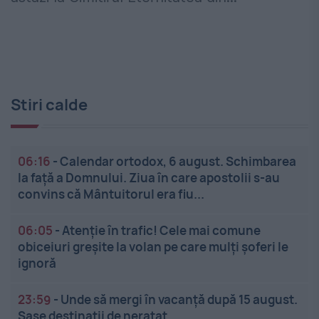
Stiri calde
06:16
-
Calendar ortodox, 6 august. Schimbarea
la față a Domnului. Ziua în care apostolii s-au
convins că Mântuitorul era fiu...
06:05
-
Atenție în trafic! Cele mai comune
obiceiuri greșite la volan pe care mulți șoferi le
ignoră
23:59
-
Unde să mergi în vacanță după 15 august.
Șase destinații de neratat