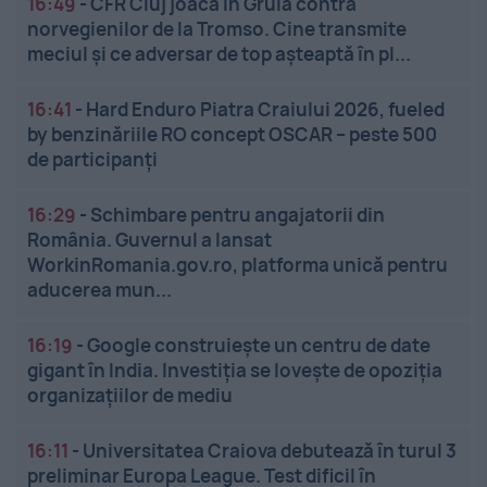
16:49
-
CFR Cluj joacă în Gruia contra
norvegienilor de la Tromso. Cine transmite
meciul și ce adversar de top așteaptă în pl...
16:41
-
Hard Enduro Piatra Craiului 2026, fueled
by benzinăriile RO concept OSCAR – peste 500
de participanți
16:29
-
Schimbare pentru angajatorii din
România. Guvernul a lansat
WorkinRomania.gov.ro, platforma unică pentru
aducerea mun...
16:19
-
Google construiește un centru de date
gigant în India. Investiția se lovește de opoziția
organizațiilor de mediu
16:11
-
Universitatea Craiova debutează în turul 3
preliminar Europa League. Test dificil în