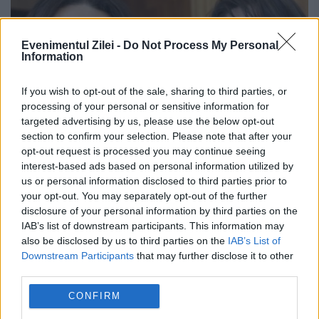
Evenimentul Zilei -
Do Not Process My Personal
Information
If you wish to opt-out of the sale, sharing to third parties, or
processing of your personal or sensitive information for
targeted advertising by us, please use the below opt-out
section to confirm your selection. Please note that after your
opt-out request is processed you may continue seeing
interest-based ads based on personal information utilized by
us or personal information disclosed to third parties prior to
Despăgubite după 20 de ani pentru că
your opt-out. You may separately opt-out of the further
le-au fost ÎNCURCAŢI copiii la naştere.
disclosure of your personal information by third parties on the
IAB’s list of downstream participants. This information may
Suma obţinută este FABULOASĂ
also be disclosed by us to third parties on the
IAB’s List of
Downstream Participants
that may further disclose it to other
3 DECEMBRIE 2014
third parties.
Două familii au primit despăgubiti record la
CONFIRM
20 de ani după ce copiii lor au fost încurcaţi