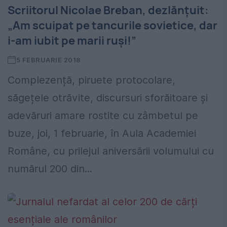
Scriitorul Nicolae Breban, dezlănțuit:
„Am scuipat pe tancurile sovietice, dar
i-am iubit pe marii ruși!”
5 FEBRUARIE 2018
Complezență, piruete protocolare,
săgețele otrăvite, discursuri sforăitoare și
adevăruri amare rostite cu zâmbetul pe
buze, joi, 1 februarie, în Aula Academiei
Române, cu prilejul aniversării volumului cu
numărul 200 din...