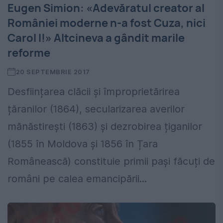
Eugen Simion: «Adevăratul creator al
României moderne n-a fost Cuza, nici
Carol I!» Altcineva a gândit marile
reforme
20 SEPTEMBRIE 2017
Desființarea clăcii și împroprietărirea
țăranilor (1864), secularizarea averilor
mănăstirești (1863) și dezrobirea țiganilor
(1855 în Moldova și 1856 în Țara
Românească) constituie primii pași făcuți de
români pe calea emancipării...