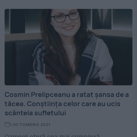
Cosmin Prelipceanu a ratat șansa de a
tăcea. Conștiința celor care au ucis
scânteia sufletului
1 OCTOMBRIE 2021
Oamenii oferă cea mai complexă