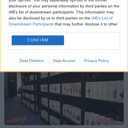
Când vine vorba de bani, cultura, în
disclosure of your personal information by third parties on the
general, creațiile în limba română ale
IAB’s list of downstream participants. This information may
also be disclosed by us to third parties on the
IAB’s List of
filosofului Emil Cioran, în particular, sunt
Downstream Participants
that may further disclose it to other
retrase în plan secund, mototolite, călcate
third parties.
în picioare și readuse în...
CONFIRM
Data Deletion
Data Access
Privacy Policy