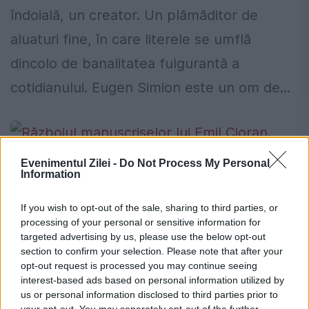
îndoială, un creator. Un plămăditor de
aluaturi fine, în care literele se umflă
dincolo de banalitatea fulgurantă a
cotidianului. Eugen Simion este un om de...
Evenimentul Zilei -
Do Not Process My Personal
Information
If you wish to opt-out of the sale, sharing to third parties, or
Războiul manuscriselor lui Emil Cioran.
processing of your personal or sensitive information for
Gabriel Liiceanu l-a dat în judecată pe
targeted advertising by us, please use the below opt-out
Eugen Simion
section to confirm your selection. Please note that after your
opt-out request is processed you may continue seeing
interest-based ads based on personal information utilized by
5 FEBRUARIE 2018
us or personal information disclosed to third parties prior to
your opt-out. You may separately opt-out of the further