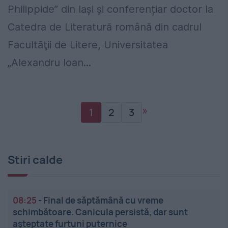
Philippide” din Iași şi conferențiar doctor la
Catedra de Literatură română din cadrul
Facultăţii de Litere, Universitatea
„Alexandru Ioan...
»
1
2
3
Stiri calde
08:25
-
Final de săptămână cu vreme
schimbătoare. Canicula persistă, dar sunt
așteptate furtuni puternice