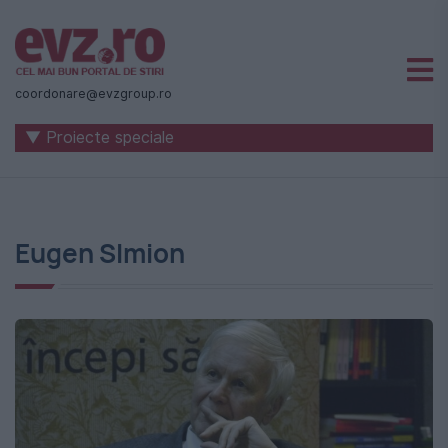
Știri
naționale
coordonare@evzgroup.ro
și
▼ Proiecte speciale
internaționale
|
România
Eugen SImion
-
Evenimentul
Zilei