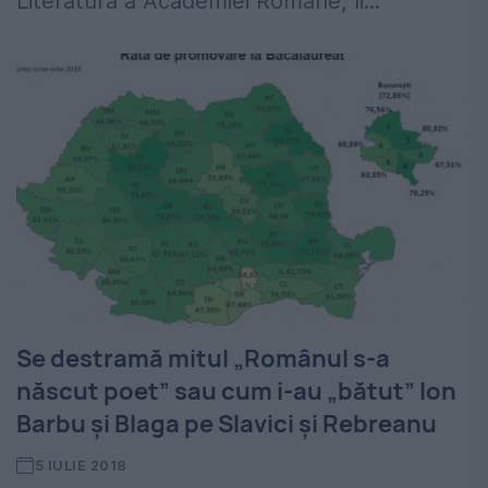
Literatură a Academiei Române, îi...
Se destramă mitul „Românul s-a
născut poet” sau cum i-au „bătut” Ion
Barbu și Blaga pe Slavici și Rebreanu
5 IULIE 2018