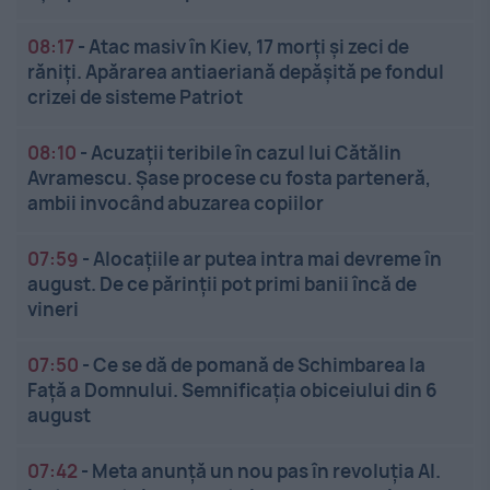
08:17
-
Atac masiv în Kiev, 17 morți și zeci de
răniți. Apărarea antiaeriană depășită pe fondul
crizei de sisteme Patriot
08:10
-
Acuzații teribile în cazul lui Cătălin
Avramescu. Șase procese cu fosta parteneră,
ambii invocând abuzarea copiilor
07:59
-
Alocațiile ar putea intra mai devreme în
august. De ce părinții pot primi banii încă de
vineri
07:50
-
Ce se dă de pomană de Schimbarea la
Față a Domnului. Semnificația obiceiului din 6
august
07:42
-
Meta anunță un nou pas în revoluția AI.