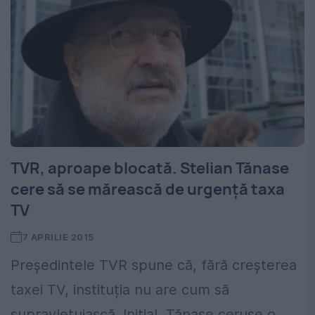
TVR, aproape blocată. Stelian Tănase
cere să se mărească de urgență taxa
TV
7 APRILIE 2015
Președintele TVR spune că, fără creșterea
taxei TV, instituția nu are cum să
supraviețuiască. Inițial, Tănase ceruse o