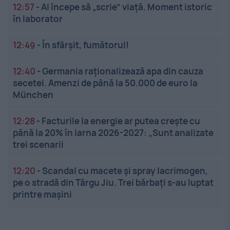
12:57
-
AI începe să „scrie” viață. Moment istoric
în laborator
12:49
-
În sfârșit, fumătorul!
12:40
-
Germania raționalizează apa din cauza
secetei. Amenzi de până la 50.000 de euro la
München
12:28
-
Facturile la energie ar putea crește cu
până la 20% în iarna 2026-2027: „Sunt analizate
trei scenarii
12:20
-
Scandal cu macete și spray lacrimogen,
pe o stradă din Târgu Jiu. Trei bărbați s-au luptat
printre mașini