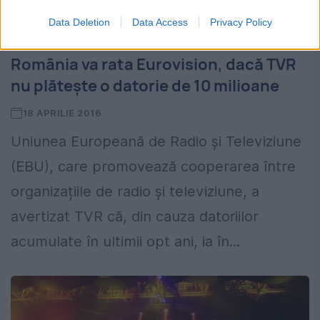
Data Deletion
Data Access
Privacy Policy
România va rata Eurovision, dacă TVR
nu plătește o datorie de 10 milioane
18 APRILIE 2016
Uniunea Europeană de Radio și Televiziune
(EBU), care promovează cooperarea între
organizațiile de radio și televiziune, a
avertizat TVR că, din cauza datoriilor
acumulate în ultimii opt ani, ia în...