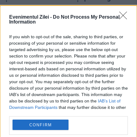
18 APRILIE 2016
Evenimentul Zilei -
Do Not Process My Personal
Guvernul va avea o discuţie despre situaţia
Information
TVR-Eurovision şi vom vedea ce soluţii se
If you wish to opt-out of the sale, sharing to third parties, or
pot găsi, a declarat, luni, premierul Dacian
processing of your personal or sensitive information for
targeted advertising by us, please use the below opt-out
Cioloş. "Nu am discutat. (...) Asta nu
section to confirm your selection. Please note that after your
opt-out request is processed you may continue seeing
înseamnă că...
interest-based ads based on personal information utilized by
us or personal information disclosed to third parties prior to
your opt-out. You may separately opt-out of the further
disclosure of your personal information by third parties on the
IAB’s list of downstream participants. This information may
also be disclosed by us to third parties on the
IAB’s List of
Downstream Participants
that may further disclose it to other
third parties.
CONFIRM