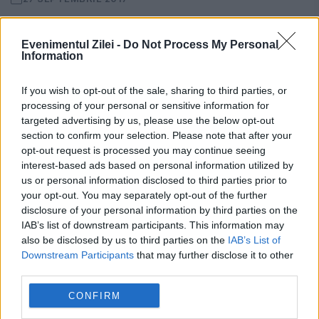
Markus Frohnmaier și Joana Cotar sunt
Evenimentul Zilei -
Do Not Process My Personal
români din Germania, care au devenit
Information
deputați AfD, după alegerile de duminică.
If you wish to opt-out of the sale, sharing to third parties, or
Citiți mai jos poveștile lor de viață și de ce
processing of your personal or sensitive information for
targeted advertising by us, please use the below opt-out
au ales...
section to confirm your selection. Please note that after your
opt-out request is processed you may continue seeing
interest-based ads based on personal information utilized by
us or personal information disclosed to third parties prior to
your opt-out. You may separately opt-out of the further
disclosure of your personal information by third parties on the
IAB’s list of downstream participants. This information may
also be disclosed by us to third parties on the
IAB’s List of
Downstream Participants
that may further disclose it to other
third parties.
CONFIRM