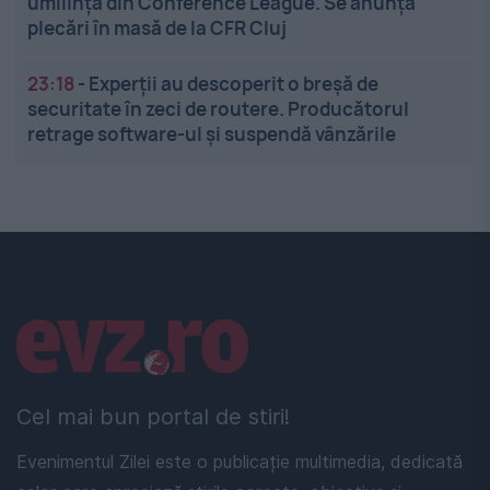
umilința din Conference League. Se anunță
plecări în masă de la CFR Cluj
23:18
-
Experții au descoperit o breșă de
securitate în zeci de routere. Producătorul
retrage software-ul și suspendă vânzările
Linkuri utile
Cel mai bun portal de stiri!
Evenimentul Zilei este o publicație multimedia, dedicată