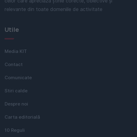
celor care apreciază știrile corecte, obiective și
relevante din toate domeniile de activitate
Utile
Media KIT
Contact
Comunicate
Stiri calde
Despre noi
Carta editorială
10 Reguli