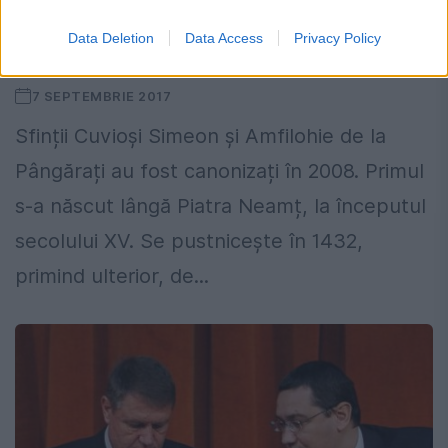
Data Deletion
Data Access
Privacy Policy
Doi „frați” | SFÂNTUL ZILEI
7 SEPTEMBRIE 2017
Sfinții Cuvioși Simeon și Amfilohie de la
Pângărați au fost canonizați în 2008. Primul
s-a născut lângă Piatra Neamț, la începutul
secolului XV. Se pustnicește în 1432,
primind ulterior, de...