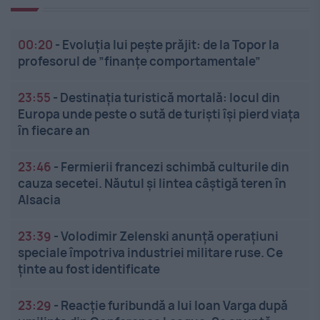
00:20
-
Evoluția lui pește prăjit: de la Topor la
profesorul de ”finanțe comportamentale”
23:55
-
Destinația turistică mortală: locul din
Europa unde peste o sută de turiști își pierd viața
în fiecare an
23:46
-
Fermierii francezi schimbă culturile din
cauza secetei. Năutul și lintea câștigă teren în
Alsacia
23:39
-
Volodimir Zelenski anunță operațiuni
speciale împotriva industriei militare ruse. Ce
ținte au fost identificate
23:29
-
Reacție furibundă a lui Ioan Varga după