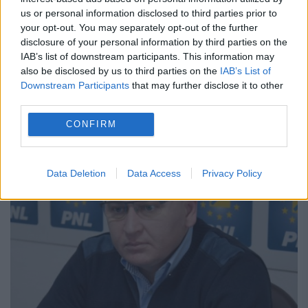
us or personal information disclosed to third parties prior to
Criminalității Economice din cadrul Poliției
your opt-out. You may separately opt-out of the further
Capitalei, Gabriel Necșulescu a fost
disclosure of your personal information by third parties on the
IAB’s list of downstream participants. This information may
destituit din funcție deoarece are calitatea
also be disclosed by us to third parties on the
IAB’s List of
Downstream Participants
that may further disclose it to other
de inculpat într-un dosar de corupție
third parties.
investigat de DNA....
CONFIRM
Data Deletion
Data Access
Privacy Policy