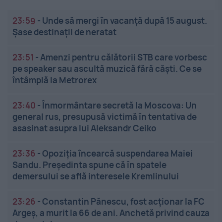
23:59
-
Unde să mergi în vacanță după 15 august.
Șase destinații de neratat
23:51
-
Amenzi pentru călătorii STB care vorbesc
pe speaker sau ascultă muzică fără căști. Ce se
întâmplă la Metrorex
23:40
-
Înmormântare secretă la Moscova: Un
general rus, presupusă victimă în tentativa de
asasinat asupra lui Aleksandr Ceiko
23:36
-
Opoziția încearcă suspendarea Maiei
Sandu. Președinta spune că în spatele
demersului se află interesele Kremlinului
23:26
-
Constantin Pănescu, fost acționar la FC
Argeș, a murit la 66 de ani. Anchetă privind cauza