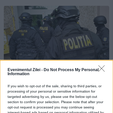
Evenimentul Zilei -
Do Not Process My Personal
Information
Cutremur în Poliția Capitalei. Șeful
unui serviciu important, inculpat
If you wish to opt-out of the sale, sharing to third parties, or
pentru corupție
processing of your personal or sensitive information for
targeted advertising by us, please use the below opt-out
20 IUNIE 2020
section to confirm your selection. Please note that after your
opt-out request is processed you may continue seeing
Șeful Serviciului de Investigare a
interest-based ads based on personal information utilized by