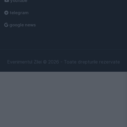
youtube
telegram
google news
Evenimentul Zilei © 2026 - Toate drepturile rezervate