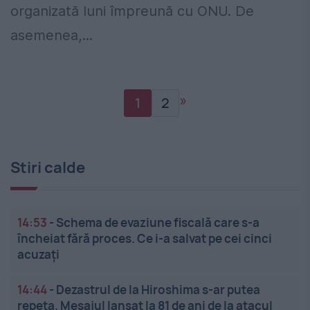
organizată luni împreună cu ONU. De
asemenea,...
»
1
2
Stiri calde
14:53
-
Schema de evaziune fiscală care s-a
încheiat fără proces. Ce i-a salvat pe cei cinci
acuzați
14:44
-
Dezastrul de la Hiroshima s-ar putea
repeta. Mesajul lansat la 81 de ani de la atacul