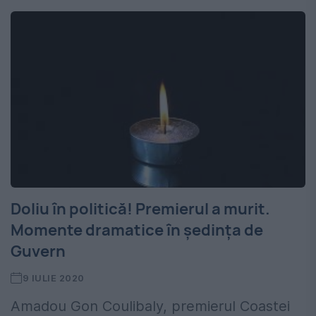
Doliu în politică! Premierul a murit.
Momente dramatice în ședința de
Guvern
9 IULIE 2020
Amadou Gon Coulibaly, premierul Coastei