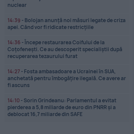
nuclear
14:39
-
Bolojan anunță noi măsuri legate de criza
apei. Când vor fi ridicate restricțiile
14:36
-
Începe restaurarea Coifului de la
Coțofenești. Ce au descoperit specialiștii după
recuperarea tezaurului furat
14:27
-
Fosta ambasadoare a Ucrainei în SUA,
anchetată pentru îmbogățire ilegală. Ce avere ar
fi ascuns
14:10
-
Sorin Grindeanu: Parlamentul a evitat
pierderea a 5,8 miliarde de euro din PNRR și a
deblocat 16,7 miliarde din SAFE