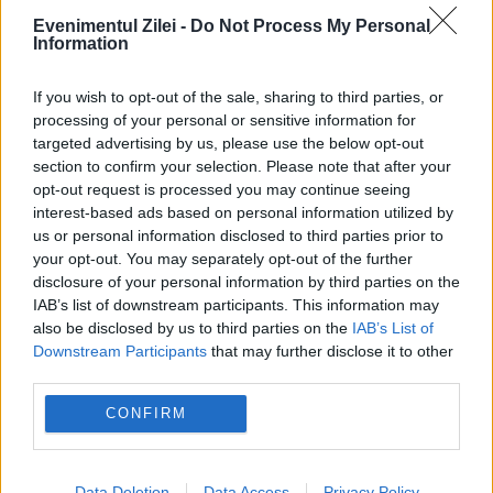
Evenimentul Zilei -
Do Not Process My Personal
30 NOIEMBRIE 2017
Information
UE, Uniunea africană şi ONU au ajuns la un
If you wish to opt-out of the sale, sharing to third parties, or
acord la Abidjan în Coasta de Fildeş pentru
processing of your personal or sensitive information for
targeted advertising by us, please use the below opt-out
a institui -un task force- pentru a proteja
section to confirm your selection. Please note that after your
vieţile migranţilor şi refugiaţilor de-a...
opt-out request is processed you may continue seeing
interest-based ads based on personal information utilized by
us or personal information disclosed to third parties prior to
your opt-out. You may separately opt-out of the further
disclosure of your personal information by third parties on the
IAB’s list of downstream participants. This information may
also be disclosed by us to third parties on the
IAB’s List of
Downstream Participants
that may further disclose it to other
third parties.
CONFIRM
Data Deletion
Data Access
Privacy Policy