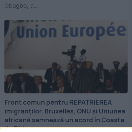
Gbagbo, a...
Front comun pentru REPATRIEREA
imigranţilor. Bruxelles, ONU şi Uniunea
africană semnează un acord în Coasta
de Fildeş