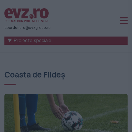
Știri
naționale
coordonare@evzgroup.ro
și
▼ Proiecte speciale
internaționale
|
România
Coasta de Fildeș
-
Evenimentul
Zilei