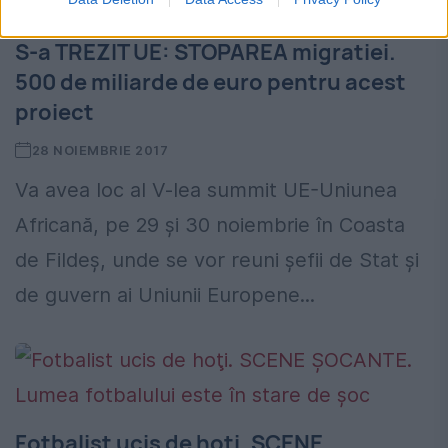
S-a TREZIT UE: STOPAREA migratiei.
500 de miliarde de euro pentru acest
proiect
28 NOIEMBRIE 2017
Va avea loc al V-lea summit UE-Uniunea
Africană, pe 29 şi 30 noiembrie în Coasta
de Fildeş, unde se vor reuni şefii de Stat şi
de guvern ai Uniunii Europene...
Fotbalist ucis de hoţi. SCENE