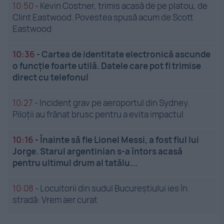
10:50
-
Kevin Costner, trimis acasă de pe platou, de
Clint Eastwood. Povestea spusă acum de Scott
Eastwood
10:36
-
Cartea de identitate electronică ascunde
o funcție foarte utilă. Datele care pot fi trimise
direct cu telefonul
10:27
-
Incident grav pe aeroportul din Sydney.
Piloții au frânat brusc pentru a evita impactul
10:16
-
Înainte să fie Lionel Messi, a fost fiul lui
Jorge. Starul argentinian s-a întors acasă
pentru ultimul drum al tatălu...
10:08
-
Locuitorii din sudul Bucureștiului ies în
stradă: Vrem aer curat