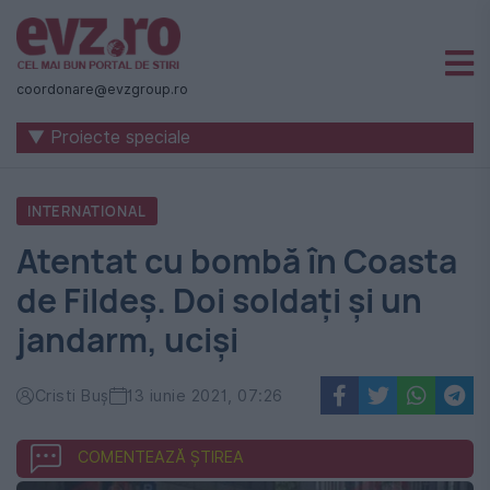
Știri
naționale
coordonare@evzgroup.ro
și
▼ Proiecte speciale
internaționale
|
INTERNATIONAL
România
Atentat cu bombă în Coasta
-
de Fildeș. Doi soldați și un
Evenimentul
jandarm, uciși
Zilei
Cristi Buș
13 iunie 2021, 07:26
COMENTEAZĂ ȘTIREA