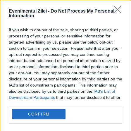
INTERNATIONAL
Evenimentul Zilei -
Do Not Process My Personal
Information
Ținta atentatului din Moscova ar fi fost
If you wish to opt-out of the sale, sharing to third parties, or
generalul Alexander Chaiko. Cine este
processing of your personal or sensitive information for
targeted advertising by us, please use the below opt-out
section to confirm your selection. Please note that after your
opt-out request is processed you may continue seeing
interest-based ads based on personal information utilized by
us or personal information disclosed to third parties prior to
your opt-out. You may separately opt-out of the further
disclosure of your personal information by third parties on the
IAB’s list of downstream participants. This information may
also be disclosed by us to third parties on the
IAB’s List of
Downstream Participants
that may further disclose it to other
third parties.
INTERNATIONAL
CONFIRM
Tragedie în Moscova. Cel puțin trei persoane
au murit și 15 au fost rănite după un incident