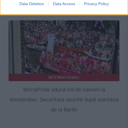
Data Deletion
Data Access
Privacy Policy
violent
INTERNATIONAL
WorldPride adună mii de oameni la
Amsterdam. Securitate sporită după atentatul
de la Berlin