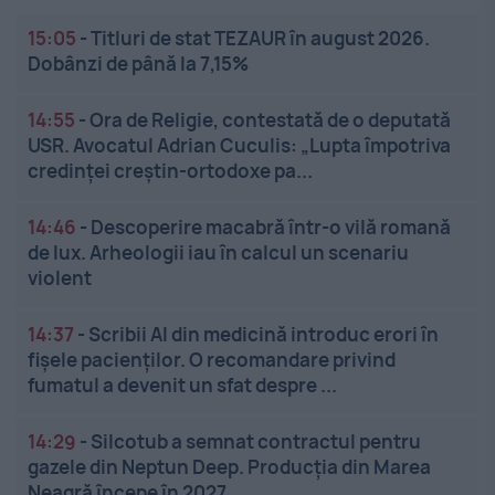
15:05
-
Titluri de stat TEZAUR în august 2026.
Dobânzi de până la 7,15%
14:55
-
Ora de Religie, contestată de o deputată
USR. Avocatul Adrian Cuculis: „Lupta împotriva
credinței creștin-ortodoxe pa...
14:46
-
Descoperire macabră într-o vilă romană
de lux. Arheologii iau în calcul un scenariu
violent
14:37
-
Scribii AI din medicină introduc erori în
fișele pacienților. O recomandare privind
fumatul a devenit un sfat despre ...
14:29
-
Silcotub a semnat contractul pentru
gazele din Neptun Deep. Producția din Marea
Neagră începe în 2027