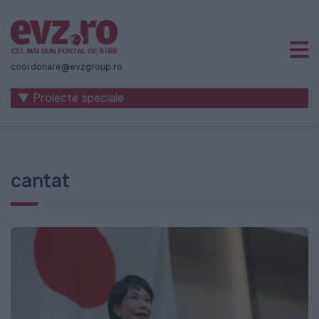
Știri
naționale
coordonare@evzgroup.ro
și
▼ Proiecte speciale
internaționale
|
România
cantat
-
Evenimentul
Zilei