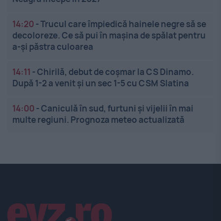
14:20
-
Trucul care împiedică hainele negre să se
decoloreze. Ce să pui în mașina de spălat pentru
a-și păstra culoarea
14:11
-
Chirilă, debut de coșmar la CS Dinamo.
După 1-2 a venit și un sec 1-5 cu CSM Slatina
14:00
-
Caniculă în sud, furtuni și vijelii în mai
multe regiuni. Prognoza meteo actualizată
Linkuri utile