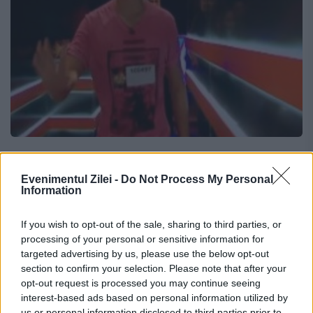
PUŞTIUL de 15 ani care a dat lovitura la
X FACTOR! Raul Eregep, un tătar din
Evenimentul Zilei -
Do Not Process My Personal
Information
Constanţa, a interpretat genial
"Please Forgive Me"
If you wish to opt-out of the sale, sharing to third parties, or
processing of your personal or sensitive information for
24 SEPTEMBRIE 2016
targeted advertising by us, please use the below opt-out
section to confirm your selection. Please note that after your
"Bine, măi băiatule!", au spus juraţii, iar
opt-out request is processed you may continue seeing
solistului Carla's Dreams i-a scăpat un
interest-based ads based on personal information utilized by
us or personal information disclosed to third parties prior to