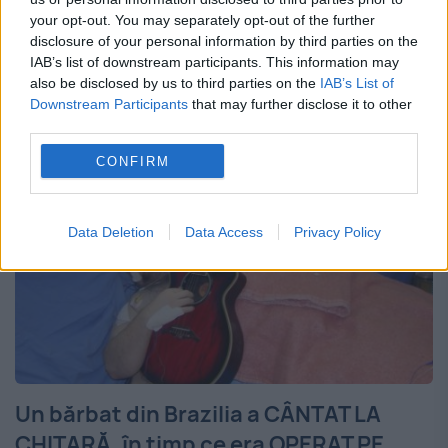
comentariu care nu se aude pe TV Raul
your opt-out. You may separately opt-out of the further
disclosure of your personal information by third parties on the
Eregep a impresionat juriul cu vocea sa
IAB’s list of downstream participants. This information may
determinându-i să-i...
also be disclosed by us to third parties on the
IAB’s List of
Downstream Participants
that may further disclose it to other
third parties.
CONFIRM
Data Deletion
Data Access
Privacy Policy
Un bărbat din Brazilia a CÂNTAT LA
CHITARĂ, în timp ce era OPERAT PE