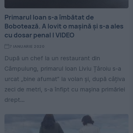
Primarul Ioan s-a îmbătat de
Bobotează. A lovit o mașină și s-a ales
cu dosar penal | VIDEO
7 IANUARIE 2020
După un chef la un restaurant din
Câmpulung, primarul Ioan Liviu Țâroiu s-a
urcat „bine afumat” la volan și, după câțiva
zeci de metri, s-a înfipt cu mașina primăriei
drept...