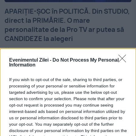
APARIȚIE-ȘOC în POLITICĂ. Din STUDIO,
direct la PRIMĂRIE. O mare
personalitate de la Pro TV ar putea să
CANDIDEZE la alegeri
6 MAI 2018
Evenimentul Zilei -
Do Not Process My Personal
Una dintre cele mai cunoscute fețe de pe
Information
micul ecran ar putea să dispară din fața
If you wish to opt-out of the sale, sharing to third parties, or
telespectatorilor. Faimoasa prezentatoare
processing of your personal or sensitive information for
targeted advertising by us, please use the below opt-out
de la Pro TV își propune să intre în politică.
section to confirm your selection. Please note that after your
Prezentatoarea...
opt-out request is processed you may continue seeing
interest-based ads based on personal information utilized by
us or personal information disclosed to third parties prior to
your opt-out. You may separately opt-out of the further
disclosure of your personal information by third parties on the