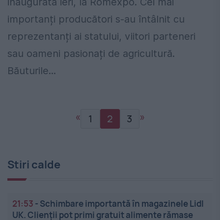
inaugurată ieri, la Romexpo. Cei mai
importanți producători s-au întâlnit cu
reprezentanți ai statului, viitori parteneri
sau oameni pasionați de agricultură.
Băuturile...
«
»
1
2
3
Stiri calde
21:53
-
Schimbare importantă în magazinele Lidl
UK. Clienții pot primi gratuit alimente rămase