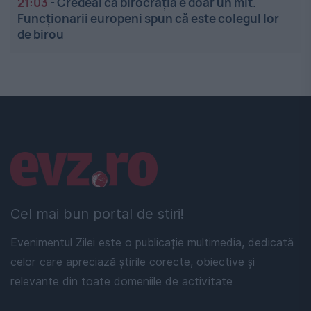
21:03
-
Credeai că birocrația e doar un mit.
Funcționarii europeni spun că este colegul lor
de birou
Linkuri utile
Cel mai bun portal de stiri!
Evenimentul Zilei este o publicație multimedia, dedicată
celor care apreciază știrile corecte, obiective și
relevante din toate domeniile de activitate