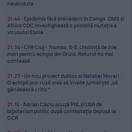
nevândute
21:44
-
Epidemie fără precedent în Congo. OMS și
Africa CDC investighează o posibilă mutație a
virusului Ebola
21:34
-
CFR Cluj - Tromso, 0-5. Umilință de zile
mari pentru echipa din Gruia. Returul nu mai
contează
21:23
-
Un nou proiect dubios al Nataliei Morari.
O echipă pro-rusă vrea să înveţe jurnaliştii „să
gândească critic”
21:14
-
Adrian Câciu acuză PNL și USR de
bipolarism politic după contestația depusă la
CCR