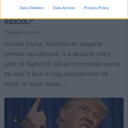
Data Deletion
Data Access
Privacy Policy
Donald Trump RĂBUFNEŞTE: "E
RIDICOL!"
9 MARTIE 2016
Donald Trump, favoritul din alegerile
primare republicane, s-a declarat marţi
uluit de faptul că unii au interpretat gestul
pe care îl face în faţa susţinătorilor săi
drept un salut nazist,...