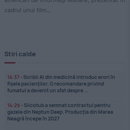
american de Informaţii Militare, prezentat în
cadrul unui film...
Stiri calde
14:37
-
Scribii AI din medicină introduc erori în
fișele pacienților. O recomandare privind
fumatul a devenit un sfat despre ...
14:29
-
Silcotub a semnat contractul pentru
gazele din Neptun Deep. Producția din Marea
Neagră începe în 2027