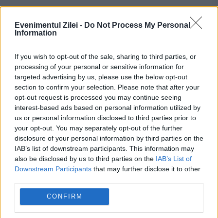
În regiunea Basilicata din sudul Italiei se află
Evenimentul Zilei -
Do Not Process My Personal
un oraş numit Matera, cunoscut mai ales
Information
pentru celebrele sale “sassi”, peşterile-case.
If you wish to opt-out of the sale, sharing to third parties, or
Unele din aceste peşteri au fost locuite
processing of your personal or sensitive information for
targeted advertising by us, please use the below opt-out
aproape fără întrerupere...
section to confirm your selection. Please note that after your
opt-out request is processed you may continue seeing
interest-based ads based on personal information utilized by
us or personal information disclosed to third parties prior to
your opt-out. You may separately opt-out of the further
disclosure of your personal information by third parties on the
IAB’s list of downstream participants. This information may
also be disclosed by us to third parties on the
IAB’s List of
Downstream Participants
that may further disclose it to other
third parties.
CONFIRM