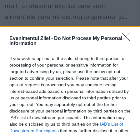
mult, profesorul explică care sunt
alimentele care ne distrug organismul și...
Evenimentul Zilei -
Do Not Process My Personal
Information
If you wish to opt-out of the sale, sharing to third parties, or
processing of your personal or sensitive information for
targeted advertising by us, please use the below opt-out
section to confirm your selection. Please note that after your
opt-out request is processed you may continue seeing
interest-based ads based on personal information utilized by
us or personal information disclosed to third parties prior to
your opt-out. You may separately opt-out of the further
disclosure of your personal information by third parties on the
TRAFIC îngreunat din cauza CODULUI
IAB’s list of downstream participants. This information may
also be disclosed by us to third parties on the
IAB’s List of
GALBEN DE NINSORI
Downstream Participants
that may further disclose it to other
third parties.