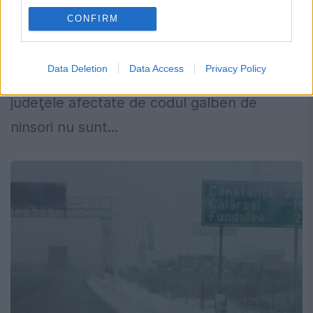
16 FEBRUARIE 2018
CONFIRM
Trafic se desfășoară îngreunat pe anumite
porțiuni de drum din cauza codului galben
Data Deletion
Data Access
Privacy Policy
de ninsori care încă mai este valaib. În
judeţele afectate de codul galben de
ninsori nu sunt...