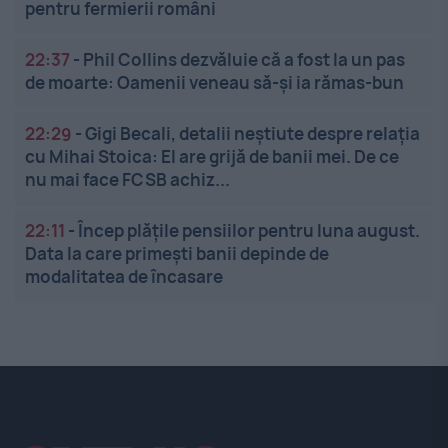
pentru fermierii români
22:37
-
Phil Collins dezvăluie că a fost la un pas
de moarte: Oamenii veneau să-și ia rămas-bun
22:29
-
Gigi Becali, detalii neștiute despre relația
cu Mihai Stoica: El are grijă de banii mei. De ce
nu mai face FCSB achiz...
22:11
-
Încep plățile pensiilor pentru luna august.
Data la care primești banii depinde de
modalitatea de încasare