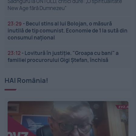
Sadhguru la UNTOLD, critici dure: „O spiritualitate
New Age fără Dumnezeu”
23:29
-
Becul stins al lui Bolojan, o măsură
inutilă de tip comunist. Economie de 1 la sută din
consumul național
23:12
-
Lovitură în justiție. "Groapa cu bani" a
familiei procurorului Gigi Ștefan, închisă
HAI România!