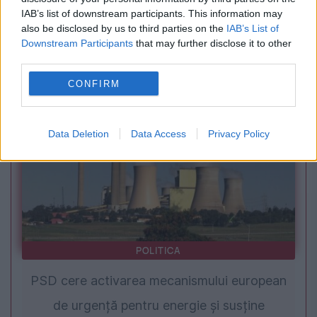
IAB’s list of downstream participants. This information may
Valuri de lumină și întuneric aleargă pe pământ.
also be disclosed by us to third parties on the
IAB’s List of
Downstream Participants
that may further disclose it to other
Fenomenul misterios observat înaintea
third parties.
eclipselor
CONFIRM
Data Deletion
Data Access
Privacy Policy
POLITICA
PSD cere activarea mecanismului european
de urgență pentru energie și susține