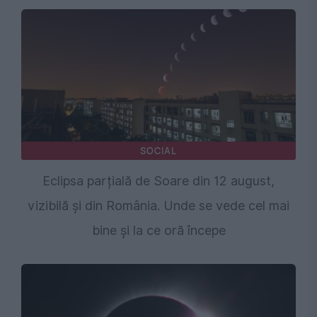
SOCIAL
Eclipsa parțială de Soare din 12 august,
vizibilă și din România. Unde se vede cel mai
bine și la ce oră începe