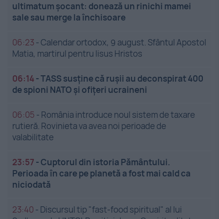
ultimatum șocant: donează un rinichi mamei
sale sau merge la închisoare
06:23
-
Calendar ortodox, 9 august. Sfântul Apostol
Matia, martirul pentru Iisus Hristos
06:14
-
TASS susține că rușii au deconspirat 400
de spioni NATO și ofițeri ucraineni
06:05
-
România introduce noul sistem de taxare
rutieră. Rovinieta va avea noi perioade de
valabilitate
23:57
-
Cuptorul din istoria Pământului.
Perioada în care pe planetă a fost mai cald ca
niciodată
23:40
-
Discursul tip "fast-food spiritual" al lui