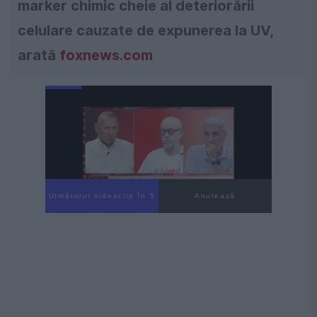
marker chimic cheie al deteriorării
celulare cauzate de expunerea la UV,
arată
foxnews.com
Următorul videoclip în 4
Anulează