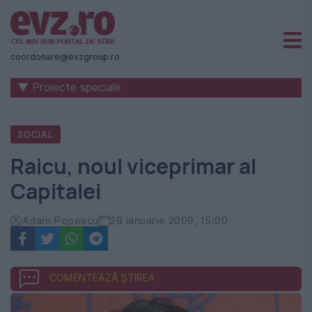
Știri
naționale
coordonare@evzgroup.ro
și
▼ Proiecte speciale
internaționale
|
SOCIAL
România
Raicu, noul viceprimar al
-
Capitalei
Evenimentul
Zilei
Adam Popescu
28 ianuarie 2009, 15:00
COMENTEAZĂ ȘTIREA