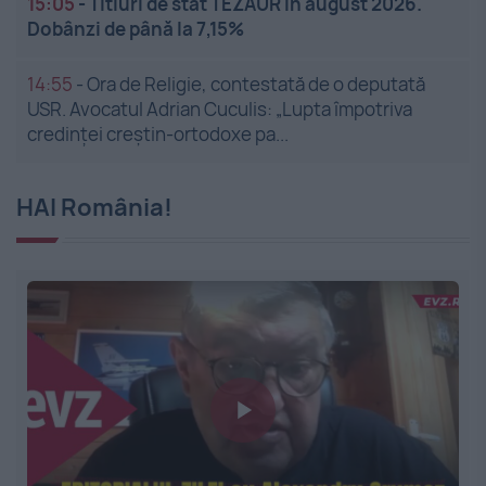
15:05
-
Titluri de stat TEZAUR în august 2026.
Dobânzi de până la 7,15%
14:55
-
Ora de Religie, contestată de o deputată
USR. Avocatul Adrian Cuculis: „Lupta împotriva
credinței creștin-ortodoxe pa...
HAI România!