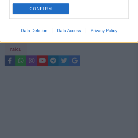
Metoda prin care afli online dacă ai
CONFIRM
restanțe la taxe și impozite
Data Deletion
Data Access
Privacy Policy
raicu