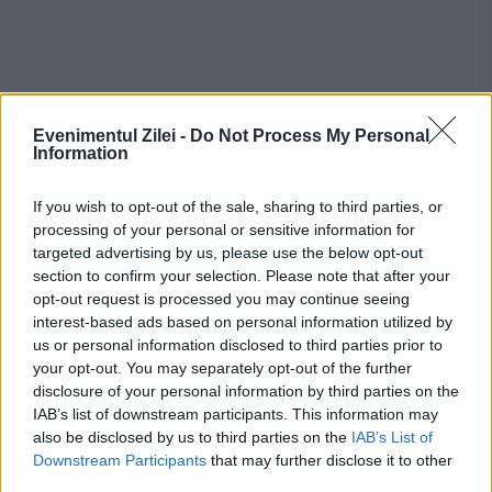
Evenimentul Zilei -
Do Not Process My Personal
Information
If you wish to opt-out of the sale, sharing to third parties, or
processing of your personal or sensitive information for
Raicu sau Murg îi vor număra cuiele
targeted advertising by us, please use the below opt-out
section to confirm your selection. Please note that after your
primarului Oprescu
opt-out request is processed you may continue seeing
interest-based ads based on personal information utilized by
us or personal information disclosed to third parties prior to
România, în pericol de blackout? Expert
your opt-out. You may separately opt-out of the further
în energie: „Trebuie să accelerăm cât se
disclosure of your personal information by third parties on the
IAB’s list of downstream participants. This information may
poate de repede acele investiții”
also be disclosed by us to third parties on the
IAB’s List of
Downstream Participants
that may further disclose it to other
Cum verifici dacă ai datorii la Primărie?
third parties.