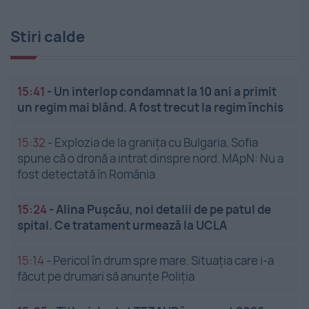
Stiri calde
15:41
-
Un interlop condamnat la 10 ani a primit
un regim mai blând. A fost trecut la regim închis
15:32
-
Explozia de la granița cu Bulgaria. Sofia
spune că o dronă a intrat dinspre nord. MApN: Nu a
fost detectată în România
15:24
-
Alina Pușcău, noi detalii de pe patul de
spital. Ce tratament urmează la UCLA
15:14
-
Pericol în drum spre mare. Situația care i-a
făcut pe drumari să anunțe Poliția