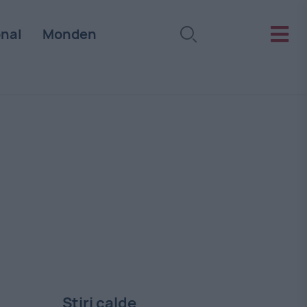
onal
Monden
Stiri calde