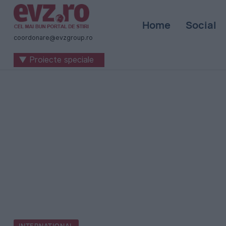
Știri
Home
Social
naționale
coordonare@evzgroup.ro
și
▼ Proiecte speciale
internaționale
|
România
-
Evenimentul
Zilei