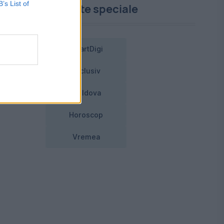
B’s List of
,
Proiecte speciale
SmartDigi
al
Exclusiv
.
Moldova
Horoscop
Vremea