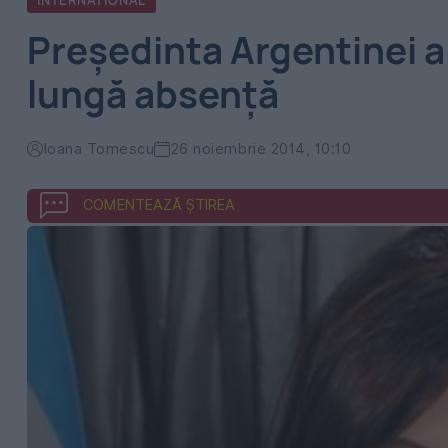
INTERNATIONAL
Preşedinta Argentinei a
lungă absenţă
Ioana Tomescu
26 noiembrie 2014, 10:10
COMENTEAZĂ ȘTIREA