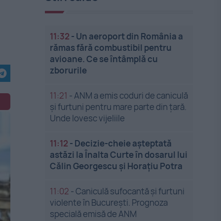
11:32
-
Un aeroport din România a
rămas fără combustibil pentru
avioane. Ce se întâmplă cu
zborurile
11:21
-
ANM a emis coduri de caniculă
și furtuni pentru mare parte din țară.
Unde lovesc vijeliile
11:12
-
Decizie-cheie așteptată
astăzi la Înalta Curte în dosarul lui
Călin Georgescu și Horațiu Potra
11:02
-
Caniculă sufocantă și furtuni
violente în București. Prognoza
specială emisă de ANM