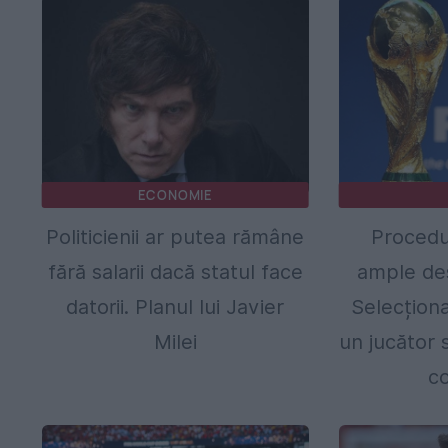
ECONOMIE
Politicienii ar putea rămâne
Procedur
fără salarii dacă statul face
ample des
datorii. Planul lui Javier
Selecționa
Milei
un jucător s
co