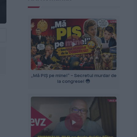
„Mă PIȘ pe mine!” – Secretul murdar de
la congrese! 😳