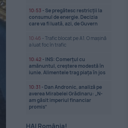
10:53
-
Se pregătesc restricții la
consumul de energie. Decizia
care va fi luată, azi, de Guvern
10:46
-
Trafic blocat pe A1. O mașină
a luat foc în trafic
10:42
-
INS: Comerțul cu
amănuntul, creștere modestă în
iunie. Alimentele trag piața în jos
10:31
-
Dan Andronic, analiză pe
averea Mirabelei Grădinaru: „N-
am găsit imperiul financiar
promis”
HAI România!