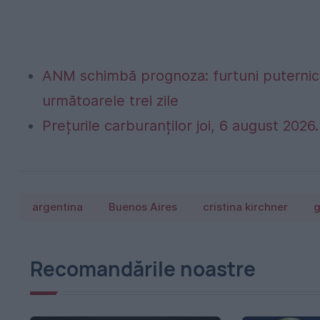
ANM schimbă prognoza: furtuni puternice
următoarele trei zile
Prețurile carburanților joi, 6 august 2026. 
argentina
Buenos Aires
cristina kirchner
Recomandările noastre