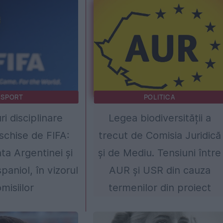
SPORT
POLITICA
i disciplinare
Legea biodiversității a
chise de FIFA:
trecut de Comisia Juridică
ta Argentinei și
și de Mediu. Tensiuni între
paniol, în vizorul
AUR și USR din cauza
misiilor
termenilor din proiect