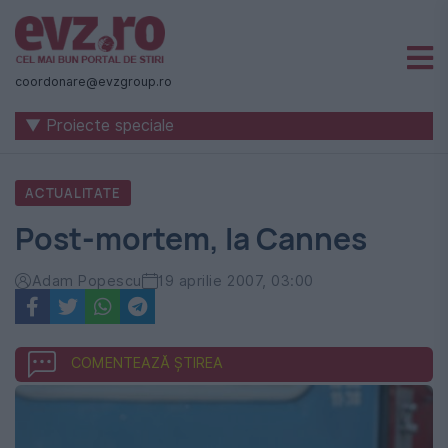
Știri
naționale
coordonare@evzgroup.ro
și
▼ Proiecte speciale
internaționale
|
ACTUALITATE
România
Post-mortem, la Cannes
-
Evenimentul
Adam Popescu
19 aprilie 2007, 03:00
Zilei
COMENTEAZĂ ȘTIREA