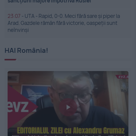
sancțiuni majore împotriva Rusiei
23:07
-
UTA - Rapid, 0-0. Meci fără sare și piper la
Arad. Gazdele rămân fără victorie, oaspeții sunt
neînvinși
HAI România!