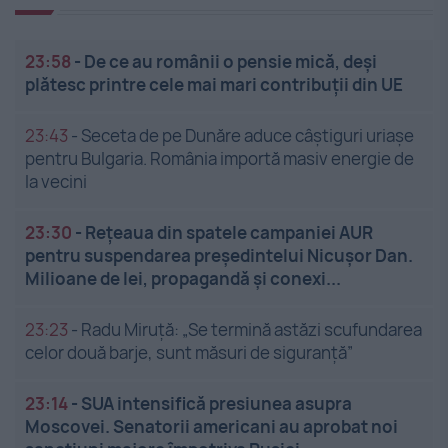
23:58
-
De ce au românii o pensie mică, deși
plătesc printre cele mai mari contribuții din UE
23:43
-
Seceta de pe Dunăre aduce câștiguri uriașe
pentru Bulgaria. România importă masiv energie de
la vecini
23:30
-
Rețeaua din spatele campaniei AUR
pentru suspendarea președintelui Nicușor Dan.
Milioane de lei, propagandă și conexi...
23:23
-
Radu Miruță: „Se termină astăzi scufundarea
celor două barje, sunt măsuri de siguranţă”
23:14
-
SUA intensifică presiunea asupra
Moscovei. Senatorii americani au aprobat noi