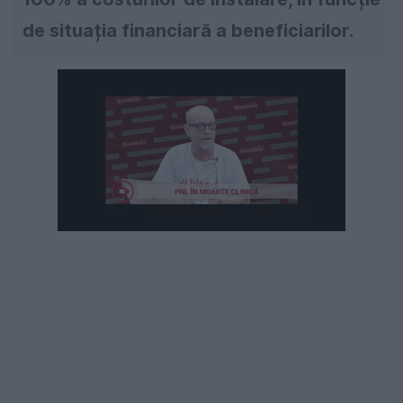
de situația financiară a beneficiarilor.
Următorul videoclip în 4
Anulează