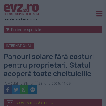
Știri
naționale
coordonare@evzgroup.ro
și
▼ Proiecte speciale
internaționale
|
INTERNATIONAL
România
Panouri solare fără costuri
-
pentru proprietari. Statul
Evenimentul
acoperă toate cheltuielile
Zilei
Mădălina Sfrijan
23 iulie 2025, 11:05
COMENTEAZĂ ȘTIREA