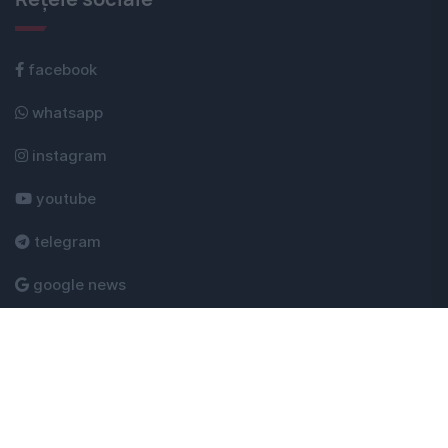
facebook
whatsapp
instagram
youtube
telegram
google news
Evenimentul Zilei © 2026 - Toate drepturile rezervate