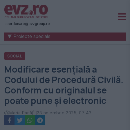
Știri
naționale
coordonare@evzgroup.ro
și
▼ Proiecte speciale
internaționale
|
SOCIAL
România
Modificare esențială a
-
Codului de Procedură Civilă.
Evenimentul
Conform cu originalul se
Zilei
poate pune și electronic
Maria Pană
23 noiembrie 2025, 07:43