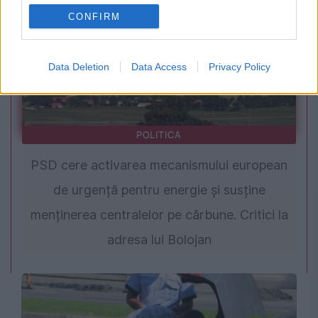
CONFIRM
Data Deletion
Data Access
Privacy Policy
POLITICA
PSD cere activarea mecanismului european
de urgență pentru energie și susține
menținerea centralelor pe cărbune. Critici la
adresa lui Bolojan