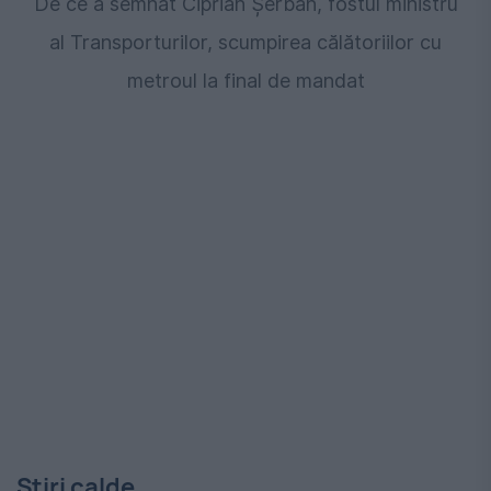
De ce a semnat Ciprian Șerban, fostul ministru
al Transporturilor, scumpirea călătoriilor cu
metroul la final de mandat
Stiri calde