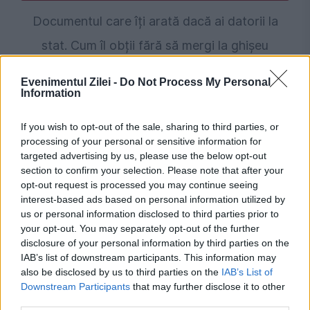
Documentul care îți arată dacă ai datorii la
stat. Cum îl obții fără să mergi la ghișeu
Evenimentul Zilei -
Do Not Process My Personal
Information
If you wish to opt-out of the sale, sharing to third parties, or
processing of your personal or sensitive information for
targeted advertising by us, please use the below opt-out
section to confirm your selection. Please note that after your
opt-out request is processed you may continue seeing
interest-based ads based on personal information utilized by
us or personal information disclosed to third parties prior to
SOCIAL
your opt-out. You may separately opt-out of the further
disclosure of your personal information by third parties on the
Documentul pe care pensionarii nu trebuie să-l
IAB’s list of downstream participants. This information may
arunce niciodată. Este de referință
also be disclosed by us to third parties on the
IAB’s List of
Downstream Participants
that may further disclose it to other
third parties.