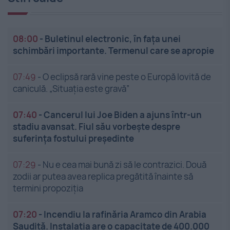
08:00
-
Buletinul electronic, în fața unei
schimbări importante. Termenul care se apropie
07:49
-
O eclipsă rară vine peste o Europă lovită de
caniculă. „Situația este gravă”
07:40
-
Cancerul lui Joe Biden a ajuns într-un
stadiu avansat. Fiul său vorbește despre
suferința fostului președinte
07:29
-
Nu e cea mai bună zi să le contrazici. Două
zodii ar putea avea replica pregătită înainte să
termini propoziția
07:20
-
Incendiu la rafinăria Aramco din Arabia
Saudită. Instalația are o capacitate de 400.000