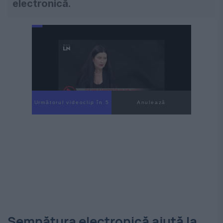
electronică.
Următorul videoclip în 4
Anulează
Semnătura electronică ajută la