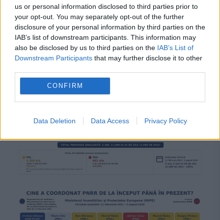
us or personal information disclosed to third parties prior to
your opt-out. You may separately opt-out of the further
disclosure of your personal information by third parties on the
IAB’s list of downstream participants. This information may
POLITICA
also be disclosed by us to third parties on the
IAB’s List of
Downstream Participants
that may further disclose it to other
PSD cere activarea mecanismului european
third parties.
de urgență pentru energie și susține
CONFIRM
menținerea centralelor pe cărbune. Critici la
adresa lui Bolojan
Data Deletion
Data Access
Privacy Policy