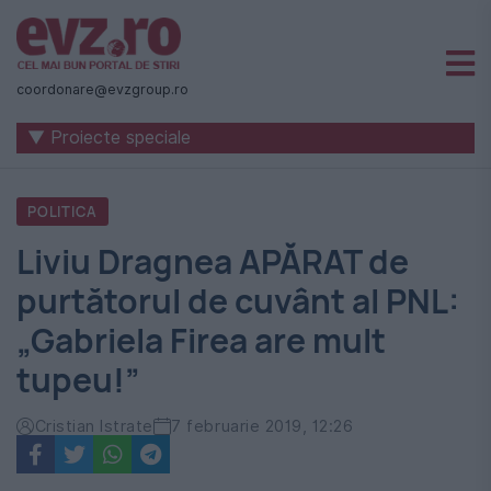
Știri
naționale
coordonare@evzgroup.ro
și
▼ Proiecte speciale
internaționale
|
POLITICA
România
Liviu Dragnea APĂRAT de
-
purtătorul de cuvânt al PNL:
Evenimentul
„Gabriela Firea are mult
Zilei
tupeu!”
Cristian Istrate
7 februarie 2019, 12:26