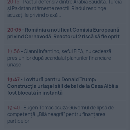
20:15
-
Pactul defensiv dintre Arabia Saudită, Turcia
și Pakistan stârnește reacții. Riadul respinge
acuzațiile privind o axă...
20:05
-
România a notificat Comisia Europeană
privind Cernavodă. Reactorul 2 riscă să fie oprit
19:56
-
Gianni Infantino, șeful FIFA, nu cedează
presiunilor după scandalul planurilor financiare
uriașe
19:47
-
Lovitură pentru Donald Trump:
Construcția uriașei săli de bal de la Casa Albă a
fost blocată în instanță
19:40
-
Eugen Tomac acuză Guvernul de lipsă de
competență. „Bilă neagră” pentru finanțarea
partidelor