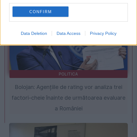
third parties.
CONFIRM
Data Deletion
Data Access
Privacy Policy
POLITICA
Bolojan: Agențiile de rating vor analiza trei
factori-cheie înainte de următoarea evaluare
a României