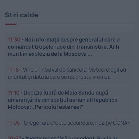
Stiri calde
11:30
-
Noi informații despre generalul care a
comandat trupele ruse din Transnistria. Ar fi
murit în explozia de la Moscova ...
11:18
-
Vine un nou val de caniculă. Meteorologii au
anunțat și data la care se răcorește vremea
11:10
-
Decizia luată de Maia Sandu după
amenințările din spațiul aerian al Republicii
Moldova: „Pericolul este real”
11:05
-
O lege fără efecte secundare. Poziție CONAF
10:57
-
Avertisment fără precedent. Rusia ar