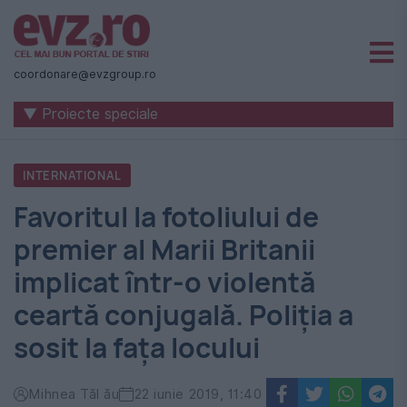
Știri
naționale
coordonare@evzgroup.ro
și
▼ Proiecte speciale
internaționale
|
INTERNATIONAL
România
Favoritul la fotoliului de
-
premier al Marii Britanii
Evenimentul
implicat într-o violentă
Zilei
ceartă conjugală. Poliția a
sosit la fața locului
Mihnea Tăl ău
22 iunie 2019, 11:40