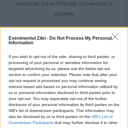
industriali. Ce se întâmplă cu populația și
spitalele
Evenimentul Zilei -
Do Not Process My Personal
Information
If you wish to opt-out of the sale, sharing to third parties, or
processing of your personal or sensitive information for
targeted advertising by us, please use the below opt-out
section to confirm your selection. Please note that after your
opt-out request is processed you may continue seeing
INTERNATIONAL
interest-based ads based on personal information utilized by
us or personal information disclosed to third parties prior to
Premierul Vasile Tofan anunță
your opt-out. You may separately opt-out of the further
disclosure of your personal information by third parties on the
supraimpozitarea băncilor. Cât va crește taxa
IAB’s list of downstream participants. This information may
pe profit și ce alte măsuri conține reforma
also be disclosed by us to third parties on the
IAB’s List of
Downstream Participants
that may further disclose it to other
fiscală