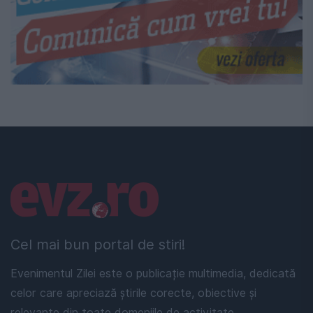
Linkuri utile
Cel mai bun portal de stiri!
Evenimentul Zilei este o publicație multimedia, dedicată
celor care apreciază știrile corecte, obiective și
relevante din toate domeniile de activitate