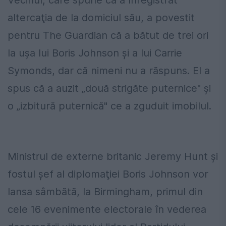
Vecinul, care spune că a înregistrat
altercaţia de la domiciul său, a povestit
pentru The Guardian că a bătut de trei ori
la uşa lui Boris Johnson şi a lui Carrie
Symonds, dar că nimeni nu a răspuns. El a
spus că a auzit „două strigăte puternice" şi
o „izbitură puternică" ce a zguduit imobilul.
Ministrul de externe britanic Jeremy Hunt şi
fostul şef al diplomaţiei Boris Johnson vor
lansa sâmbătă, la Birmingham, primul din
cele 16 evenimente electorale în vederea