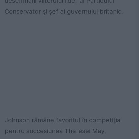
desemnării viitorului lider al Partidului
Conservator şi şef al guvernului britanic.
Johnson rămâne favoritul în competiţia
pentru succesiunea Theresei May,