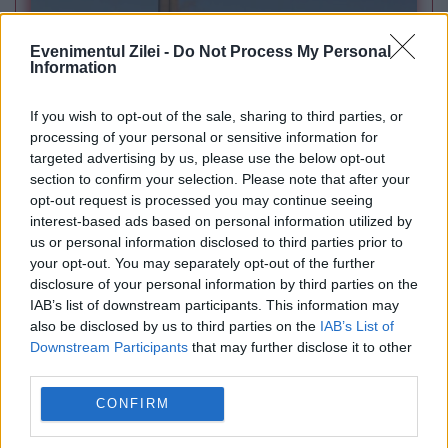
Evenimentul Zilei -
Do Not Process My Personal
Information
If you wish to opt-out of the sale, sharing to third parties, or
processing of your personal or sensitive information for
targeted advertising by us, please use the below opt-out
POLITICA
section to confirm your selection. Please note that after your
opt-out request is processed you may continue seeing
PSD cere activarea mecanismului european
interest-based ads based on personal information utilized by
de urgență pentru energie și susține
us or personal information disclosed to third parties prior to
your opt-out. You may separately opt-out of the further
menținerea centralelor pe cărbune. Critici la
disclosure of your personal information by third parties on the
IAB’s list of downstream participants. This information may
adresa lui Bolojan
also be disclosed by us to third parties on the
IAB’s List of
Downstream Participants
that may further disclose it to other
third parties.
CONFIRM