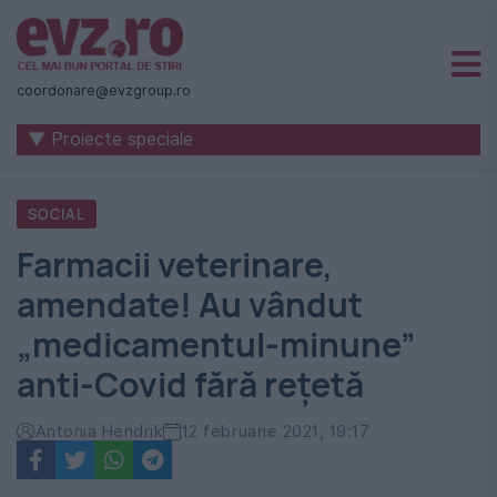
Știri
naționale
coordonare@evzgroup.ro
și
▼ Proiecte speciale
internaționale
|
SOCIAL
România
Farmacii veterinare,
-
amendate! Au vândut
Evenimentul
„medicamentul-minune”
Zilei
anti-Covid fără reţetă
Antonia Hendrik
12 februarie 2021, 19:17