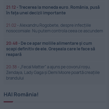
21:12
-
Trecerea la moneda euro. România, pusă
în fața unei decizii importante
21:02
-
Alexandru Rogobete, despre infecțiile
nosocomiale: Nu putem controla ceea ce ascundem
20:48
-
De ce apar moliile alimentare și cum
scapi definitiv de ele. Greșeala care le face să
reapară
20:38
-
„Fecal Matter” a ajuns pe covorul roșu.
Zendaya, Lady Gaga și Demi Moore poartă creațiile
brandului
HAI România!