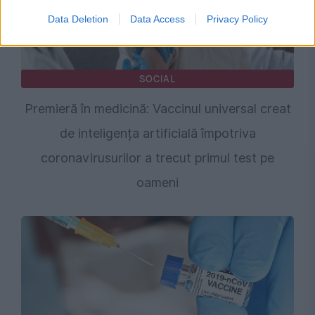
Data Deletion
Data Access
Privacy Policy
SOCIAL
Premieră în medicină: Vaccinul universal creat
de inteligența artificială împotriva
coronavirusurilor a trecut primul test pe
oameni