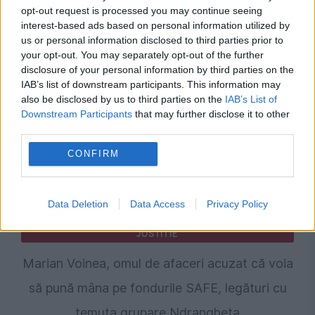
opt-out request is processed you may continue seeing
interest-based ads based on personal information utilized by
Recomandările noastre
us or personal information disclosed to third parties prior to
your opt-out. You may separately opt-out of the further
disclosure of your personal information by third parties on the
IAB’s list of downstream participants. This information may
also be disclosed by us to third parties on the
IAB’s List of
Downstream Participants
that may further disclose it to other
third parties.
CONFIRM
Data Deletion
Data Access
Privacy Policy
JUSTITIE
Marian Voinea, omul de afaceri acuzat că voia
să pună mâna pe fondurile SAFE, legături cu
temuta grupare Ndrangheta