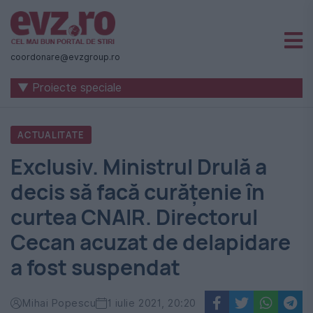
Știri
naționale
coordonare@evzgroup.ro
și
▼ Proiecte speciale
internaționale
|
ACTUALITATE
România
Exclusiv. Ministrul Drulă a
-
decis să facă curățenie în
Evenimentul
curtea CNAIR. Directorul
Zilei
Cecan acuzat de delapidare
a fost suspendat
Mihai Popescu
1 iulie 2021, 20:20