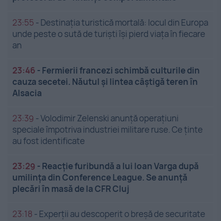
23:55
-
Destinația turistică mortală: locul din Europa
unde peste o sută de turiști își pierd viața în fiecare
an
23:46
-
Fermierii francezi schimbă culturile din
cauza secetei. Năutul și lintea câștigă teren în
Alsacia
23:39
-
Volodimir Zelenski anunță operațiuni
speciale împotriva industriei militare ruse. Ce ținte
au fost identificate
23:29
-
Reacție furibundă a lui Ioan Varga după
umilința din Conference League. Se anunță
plecări în masă de la CFR Cluj
23:18
-
Experții au descoperit o breșă de securitate