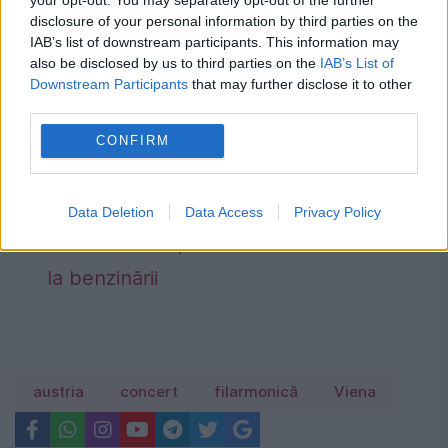
puteți vedea pe repatriot.ro. Detalii la
disclosure of your personal information by third parties on the
IAB’s list of downstream participants. This information may
office@repatriot.ro
.
also be disclosed by us to third parties on the
IAB’s List of
Downstream Participants
that may further disclose it to other
Caniculă într-o parte a țării, vijelii în alta.
third parties.
Harta fenomenelor meteo anunțate de
CONFIRM
meteorologi
Preț carburanți, 7 august 2026.
Data Deletion
Data Access
Privacy Policy
Schimbarea apărută înainte de weekend
la benzinării
austria
concert
filarmonică
Viena