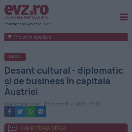
Știri
naționale
coordonare@evzgroup.ro
și
▼ Proiecte speciale
internaționale
|
SOCIAL
România
Desant cultural - diplomatic
-
și de business în capitala
Evenimentul
Austriei
Zilei
Andrei Arvinte
24 octombrie 2024, 19:53
COMENTEAZĂ ȘTIREA