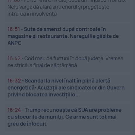
Nelu Varga dă afară antrenorul și pregătește
intrarea în insolvență
16:51
-
Sute de amenzi după controale în
magazine și restaurante. Neregulile găsite de
ANPC
16:42
-
Cod roșu de furtuni în două județe. Vremea
se strică la final de săptămână
16:32
-
Scandal la nivel înalt în plină alertă
energetică: Acuzații ale sindicatelor din Guvern
privind blocatea investițiilo...
16:24
-
Trump recunoaște că SUA are probleme
cu stocurile de muniții. Ce arme sunt tot mai
greu de înlocuit