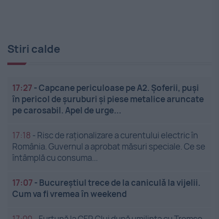
Stiri calde
17:27
-
Capcane periculoase pe A2. Șoferii, puși
în pericol de șuruburi și piese metalice aruncate
pe carosabil. Apel de urge...
17:18
-
Risc de raționalizare a curentului electric în
România. Guvernul a aprobat măsuri speciale. Ce se
întâmplă cu consuma...
17:07
-
Bucureștiul trece de la caniculă la vijelii.
Cum va fi vremea în weekend
17:00
-
Furtună la CFR Cluj după umilința cu Tromso.