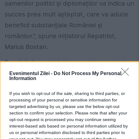
oamenilor politici și diplomaților va indica un
succes prea mult așteptat, care va aduce
beneficii substanțiale României și
românilor.”, spune inițiatorul Repatriot,
Marius Bostan.
Românii de peste hotare sunt un puternic
suport pentru dezvoltarea României, prin
Evenimentul Zilei -
Do Not Process My Personal
Information
investițiile făcute, prin conexiunile,
If you wish to opt-out of the sale, sharing to third parties, or
cunoștințele și expertiza transferată sau
processing of your personal or sensitive information for
prin promovarea produselor și serviciilor
targeted advertising by us, please use the below opt-out
section to confirm your selection. Please note that after your
românești și a țării noastre în străinătate.
opt-out request is processed you may continue seeing
interest-based ads based on personal information utilized by
Mai multe despre evenimentele Repatriot,
us or personal information disclosed to third parties prior to
your opt-out. You may separately opt-out of the further