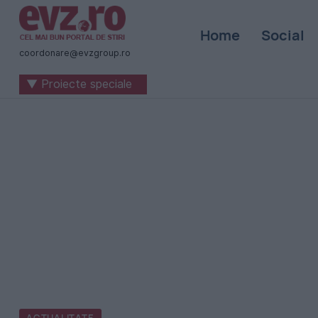
Știri
Home
Social
naționale
coordonare@evzgroup.ro
și
▼ Proiecte speciale
internaționale
|
România
-
Evenimentul
Zilei