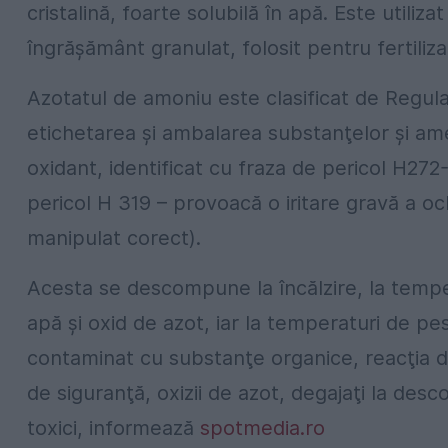
cristalină, foarte solubilă în apă. Este utiliz
îngrăşământ granulat, folosit pentru fertiliza
Azotatul de amoniu este clasificat de Regulam
etichetarea şi ambalarea substanţelor şi ame
oxidant, identificat cu fraza de pericol H272
pericol H 319 – provoacă o iritare gravă a oc
manipulat corect).
Acesta se descompune la încălzire, la tempe
apă şi oxid de azot, iar la temperaturi de pe
contaminat cu substanţe organice, reacţia 
de siguranţă, oxizii de azot, degajaţi la d
toxici, informează
spotmedia.ro