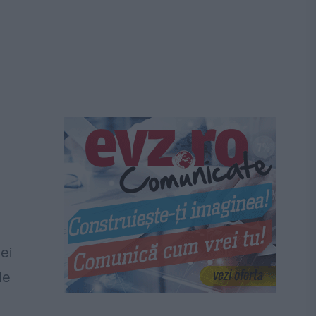
ei
de