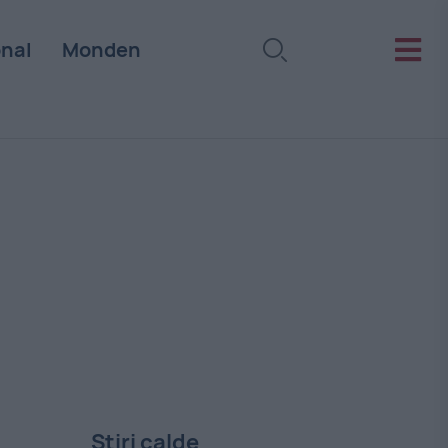
onal
Monden
Stiri calde