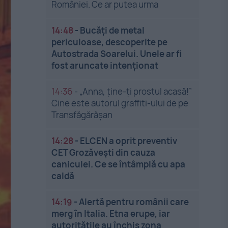
României. Ce ar putea urma
14:48
-
Bucăți de metal
periculoase, descoperite pe
Autostrada Soarelui. Unele ar fi
fost aruncate intenționat
14:36
-
„Anna, ține-ți prostul acasă!”
Cine este autorul graffiti-ului de pe
Transfăgărășan
14:28
-
ELCEN a oprit preventiv
CET Grozăveşti din cauza
caniculei. Ce se întâmplă cu apa
caldă
14:19
-
Alertă pentru românii care
merg în Italia. Etna erupe, iar
autoritățile au închis zona