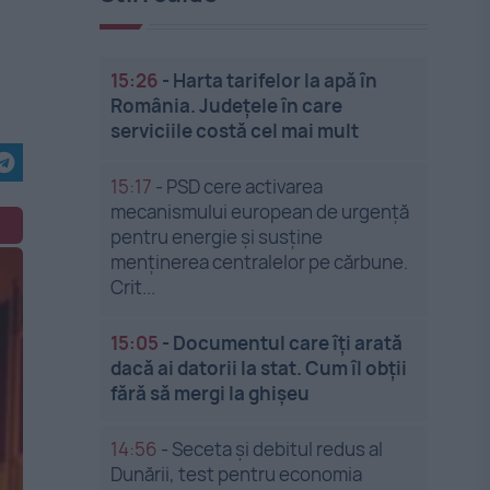
15:26
-
Harta tarifelor la apă în
România. Județele în care
serviciile costă cel mai mult
15:17
-
PSD cere activarea
mecanismului european de urgență
pentru energie și susține
menținerea centralelor pe cărbune.
Crit...
15:05
-
Documentul care îți arată
dacă ai datorii la stat. Cum îl obții
fără să mergi la ghișeu
14:56
-
Seceta și debitul redus al
Dunării, test pentru economia