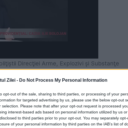
liţiştii Direcţiei Arme, Explozivi şi Substanţe
ă, pentru prevenirea şi sancţionarea faptelor d
l Zilei -
Do Not Process My Personal Information
produselor de protecţie a plantelor, fiind vizat
at de amoniu.
to opt-out of the sale, sharing to third parties, or processing of your per
formation for targeted advertising by us, please use the below opt-out s
r selection. Please note that after your opt-out request is processed y
nţei cetăţeanului, prin activităţi de prevenire,
eing interest-based ads based on personal information utilized by us or
negative generate de nerespectarea prevederilo
disclosed to third parties prior to your opt-out. You may separately opt-
losure of your personal information by third parties on the IAB’s list of
alizarea, importul, depozitarea şi utilizarea