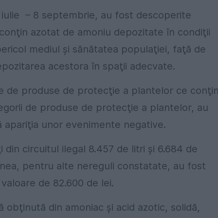
7 iulie – 8 septembrie, au fost descoperite
conţin azotat de amoniu depozitate în condiţii
ricol mediul şi sănătatea populaţiei, faţă de
pozitarea acestora în spaţii adecvate.
 de produse de protecţie a plantelor ce conţi
tegorii de produse de protecţie a plantelor, au
tă apariţia unor evenimente negative.
 din circuitul ilegal 8.457 de litri şi 6.684 de
ea, pentru alte nereguli constatate, au fost
 valoare de 82.600 de lei.
obţinută din amoniac şi acid azotic, solidă,