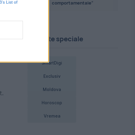
B’s List of
comportamentale”
e
Proiecte speciale
”,
SmartDigi
Exclusiv
Moldova
t.
Horoscop
Vremea