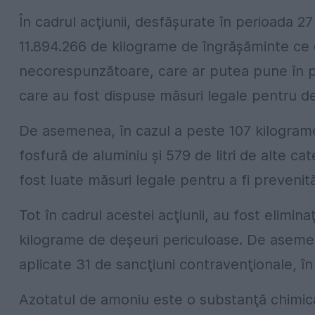
În cadrul acţiunii, desfăşurate în perioada 2
11.894.266 de kilograme de îngrăşăminte ce 
necorespunzătoare, care ar putea pune în pe
care au fost dispuse măsuri legale pentru de
De asemenea, în cazul a peste 107 kilograme
fosfură de aluminiu şi 579 de litri de alte ca
fost luate măsuri legale pentru a fi preveni
Tot în cadrul acestei acţiunii, au fost eliminaţi
kilograme de deşeuri periculoase. De asemen
aplicate 31 de sancţiuni contravenţionale, în
Azotatul de amoniu este o substanţă chimică 