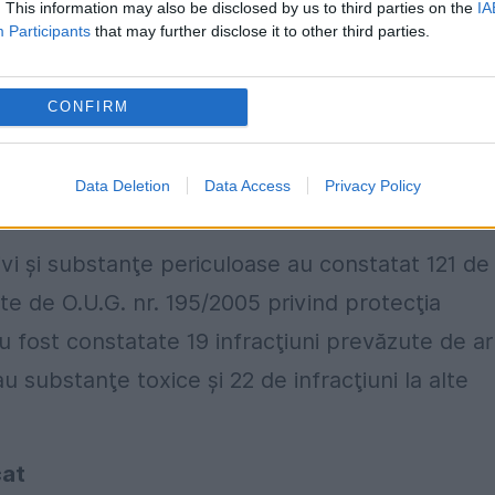
. This information may also be disclosed by us to third parties on the
IA
Participants
that may further disclose it to other third parties.
ursorilor de explozivi.
fectuare a operaţiunilor cu produse de protecţi
CONFIRM
au îngrăşăminte ce conţin azotat de amoniu,
transport şi utilizare de către agenţii economici
Data Deletion
Data Access
Privacy Policy
ozivi şi substanţe periculoase au constatat 121 de
te de O.U.G. nr. 195/2005 privind protecţia
u fost constatate 19 infracţiuni prevăzute de ar
 substanţe toxice şi 22 de infracţiuni la alte
cat