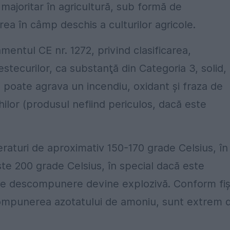
at majoritar în agricultură, sub formă de
rea în câmp deschis a culturilor agricole.
entul CE nr. 1272, privind clasificarea,
stecurilor, ca substanţă din Categoria 3, solid,
- poate agrava un incendiu, oxidant şi fraza de
hilor (produsul nefiind periculos, dacă este
raturi de aproximativ 150-170 grade Celsius, în
ste 200 grade Celsius, în special dacă este
de descompunere devine explozivă. Conform fiş
escompunerea azotatului de amoniu, sunt extrem 