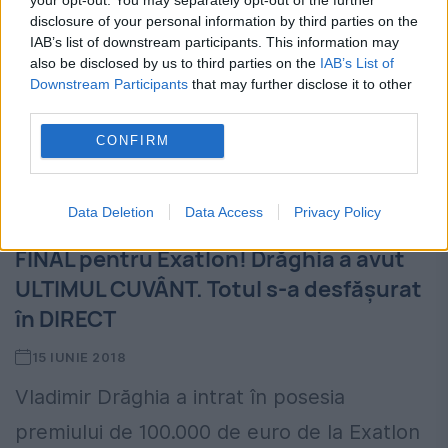
disclosure of your personal information by third parties on the
IAB’s list of downstream participants. This information may
also be disclosed by us to third parties on the
IAB’s List of
Downstream Participants
that may further disclose it to other
third parties.
CONFIRM
Data Deletion
Data Access
Privacy Policy
ACTUALITATE
FINAL pentru Exatlon! Drăghia a avut
ULTIMUL CUVÂNT. Totul s-a desfășurat
în DIRECT
15 IUNIE 2018
Vladimir Drăghia a intrat în posesia
premiului de 100.000 de euro de la Exatlon