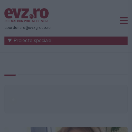
Știri
naționale
coordonare@evzgroup.ro
și
▼ Proiecte speciale
internaționale
|
România
-
Evenimentul
Zilei