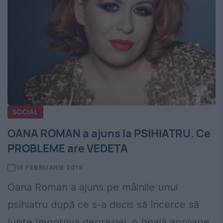
SOCIAL
OANA ROMAN a ajuns la PSIHIATRU. Ce
PROBLEME are VEDETA
16 FEBRUARIE 2018
Oana Roman a ajuns pe mâinile unui
psihiatru după ce s-a decis să încerce să
lupte împotriva depresiei, o boală aproape