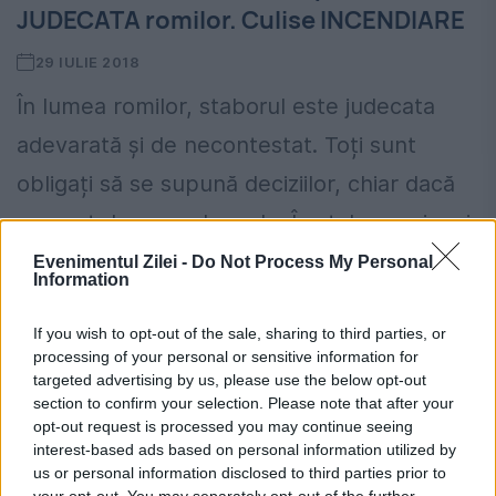
JUDECATA romilor. Culise INCENDIARE
29 IULIE 2018
În lumea romilor, staborul este judecata
adevarată și de necontestat. Toți sunt
obligați să se supună deciziilor, chiar dacă
nu sunt de accord cu ele. În stabor, cei mai
vechi...
Evenimentul Zilei -
Do Not Process My Personal
Information
CITESTE STIREA
If you wish to opt-out of the sale, sharing to third parties, or
processing of your personal or sensitive information for
targeted advertising by us, please use the below opt-out
section to confirm your selection. Please note that after your
opt-out request is processed you may continue seeing
interest-based ads based on personal information utilized by
us or personal information disclosed to third parties prior to
your opt-out. You may separately opt-out of the further