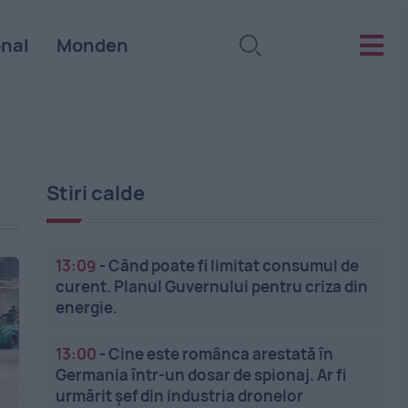
onal
Monden
Stiri calde
13:09
-
Când poate fi limitat consumul de
curent. Planul Guvernului pentru criza din
energie.
13:00
-
Cine este românca arestată în
Germania într-un dosar de spionaj. Ar fi
urmărit șef din industria dronelor