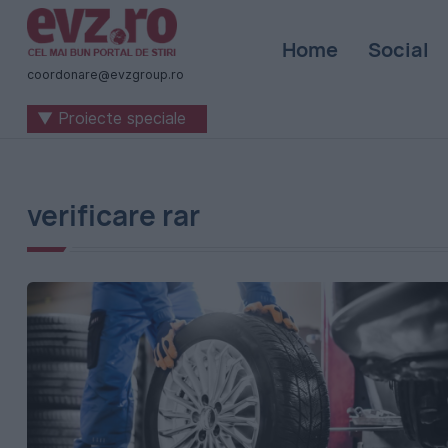
Știri
Home
Social
naționale
coordonare@evzgroup.ro
și
▼ Proiecte speciale
internaționale
|
România
verificare rar
-
Evenimentul
Zilei