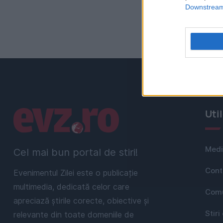
Downstream 
Linkuri utile
Uti
Medi
Cel mai bun portal de stiri!
Cont
Evenimentul Zilei este o publicație
multimedia, dedicată celor care
Comu
apreciază știrile corecte, obiective și
Stiri
relevante din toate domeniile de