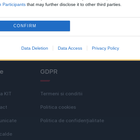
Participants
that may further disclose it to other third parties.
CONFIRM
Data Deletion
Data Access
Privacy Policy
le
GDPR
a KIT
Termeni si conditii
act
Politica cookies
nicate
Politica de confidențialitate
 calde