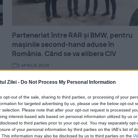
Parteneriat între RAR și BMW, pentru
mașinile second-hand aduse în
România. Când se va elibera CIV
2 APRILIE 2026
RAR și BMW Group România au finalizat un
l Zilei -
Do Not Process My Personal Information
n
proiect comun care introduce verificarea
to opt-out of the sale, sharing to third parties, or processing of your per
automată a rechemărilor pentru
formation for targeted advertising by us, please use the below opt-out s
automobilele mărcii germane aduse din
r selection. Please note that after your opt-out request is processed y
eing interest-based ads based on personal information utilized by us or
străinătate. Sistemul, dezvoltat în
disclosed to third parties prior to your opt-out. You may separately opt-
losure of your personal information by third parties on the IAB’s list of
aproximativ trei ani, permite...
. This information may also be disclosed by us to third parties on the
IA