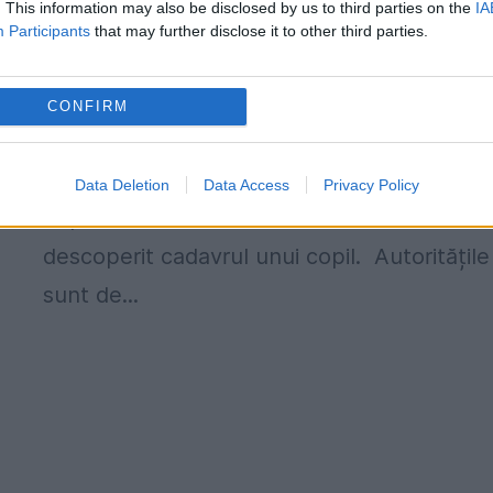
. This information may also be disclosed by us to third parties on the
IA
unui băiețel dispărut, descoperit într-
Participants
that may further disclose it to other third parties.
cameră de motel, în Texas
3 IUNIE 2021
CONFIRM
O femeie a fost arestată într-un motel dint
o localitate din estul statului Texas (SUA),
Data Deletion
Data Access
Privacy Policy
după ce în camera sa de motel a fost
descoperit cadavrul unui copil. Autoritățile
sunt de...