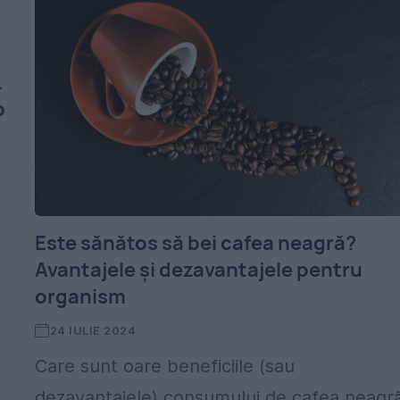
.
o
Este sănătos să bei cafea neagră?
Avantajele și dezavantajele pentru
organism
24 IULIE 2024
Care sunt oare beneficiile (sau
dezavantajele) consumului de cafea neagr