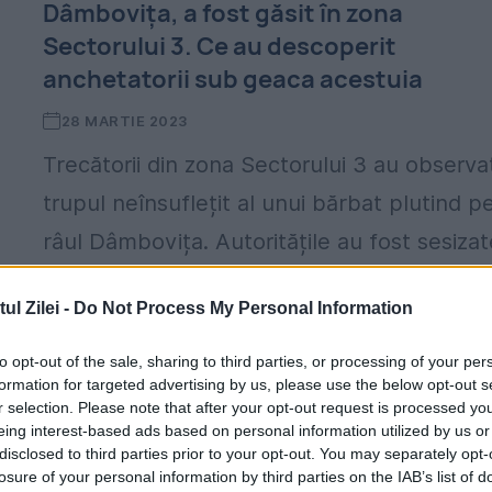
Dâmbovița, a fost găsit în zona
Sectorului 3. Ce au descoperit
anchetatorii sub geaca acestuia
28 MARTIE 2023
Trecătorii din zona Sectorului 3 au observa
trupul neînsuflețit al unui bărbat plutind p
râul Dâmbovița. Autoritățile au fost sesizat
și au sosit la fața locului. A fost demarată o.
l Zilei -
Do Not Process My Personal Information
to opt-out of the sale, sharing to third parties, or processing of your per
formation for targeted advertising by us, please use the below opt-out s
r selection. Please note that after your opt-out request is processed y
eing interest-based ads based on personal information utilized by us or
disclosed to third parties prior to your opt-out. You may separately opt-
Cazul care aruncă America în aer. Trup
losure of your personal information by third parties on the IAB’s list of