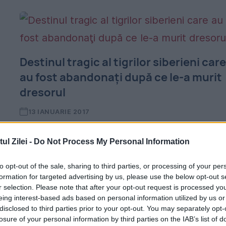
Destinul tragic al tigrilor siberieni car
au fost abandonaţi după ce le-a murit
dresorul
13 IANUARIE 2017
t
Vladimir şi Jackie, cei doi tigri morţi asfixiaţ
l Zilei -
Do Not Process My Personal Information
în incendiul devastator de la Circul Globus,
erau „traşi pe dreapta“ pentru că nu mai
to opt-out of the sale, sharing to third parties, or processing of your per
formation for targeted advertising by us, please use the below opt-out s
avea cine să îi scoată în spectacole....
r selection. Please note that after your opt-out request is processed y
eing interest-based ads based on personal information utilized by us or
disclosed to third parties prior to your opt-out. You may separately opt-
losure of your personal information by third parties on the IAB’s list of