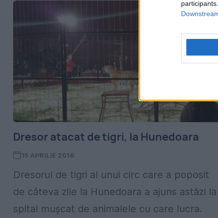
participants
Downstream 
Dresor atacat de tigri, la Hunedoara
15 APRILIE 2016
Dresorul de tigri al unui circ care a poposit
de câteva zile la Hunedoara a ajuns astăzi la
spital muşcat de animalele cu care lucra.