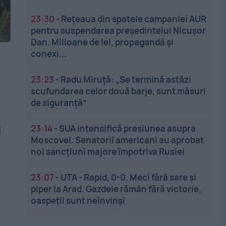
23:30
-
Rețeaua din spatele campaniei AUR
pentru suspendarea președintelui Nicușor
Dan. Milioane de lei, propagandă și
conexi...
23:23
-
Radu Miruță: „Se termină astăzi
scufundarea celor două barje, sunt măsuri
de siguranţă”
23:14
-
SUA intensifică presiunea asupra
i
Moscovei. Senatorii americani au aprobat
noi sancțiuni majore împotriva Rusiei
23:07
-
UTA - Rapid, 0-0. Meci fără sare și
piper la Arad. Gazdele rămân fără victorie,
oaspeții sunt neînvinși