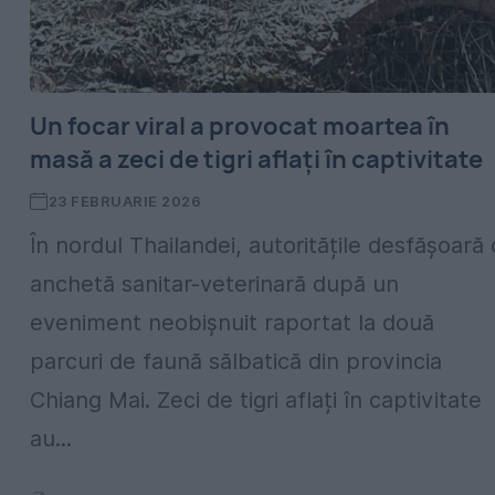
Un focar viral a provocat moartea în
masă a zeci de tigri aflați în captivitate
23 FEBRUARIE 2026
În nordul Thailandei, autoritățile desfășoară 
anchetă sanitar-veterinară după un
eveniment neobișnuit raportat la două
parcuri de faună sălbatică din provincia
Chiang Mai. Zeci de tigri aflați în captivitate
au...