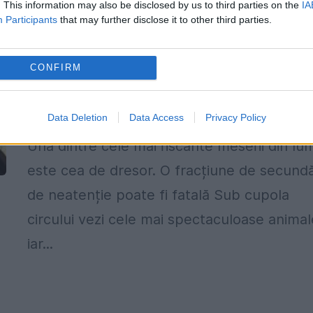
. This information may also be disclosed by us to third parties on the
IA
Participants
that may further disclose it to other third parties.
La Circ! Feline înspăimântătoare, pus
CONFIRM
cu botul pe labe
Data Deletion
Data Access
Privacy Policy
26 MARTIE 2016
Una dintre cele mai riscante meserii din lu
este cea de dresor. O fracțiune de secund
de neatenție poate fi fatală Sub cupola
circului vezi cele mai spectaculoase animal
iar...