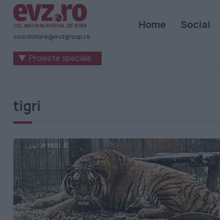
Știri
Home
Social
naționale
coordonare@evzgroup.ro
și
▼ Proiecte speciale
internaționale
|
România
tigri
-
Evenimentul
Zilei