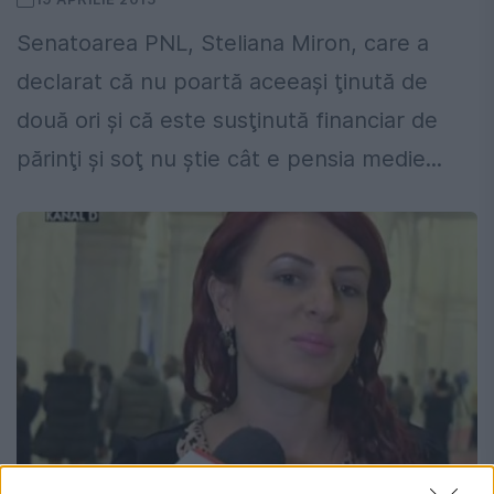
Senatoarea PNL, Steliana Miron, care a
declarat că nu poartă aceeaşi ţinută de
două ori şi că este susţinută financiar de
părinţi şi soţ nu ştie cât e pensia medie...