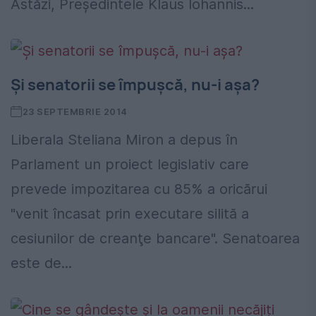
Astăzi, Preşedintele Klaus Iohannis...
Şi senatorii se împuşcă, nu-i aşa?
23 SEPTEMBRIE 2014
Liberala Steliana Miron a depus în
Parlament un proiect legislativ care
prevede impozitarea cu 85% a oricărui
"venit încasat prin executare silită a
cesiunilor de creanţe bancare". Senatoarea
este de...