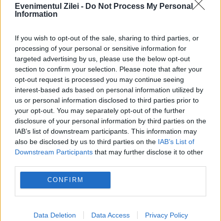
Evenimentul Zilei -
Do Not Process My Personal
Ce ținute preferă doamnele din
Information
Parlament
If you wish to opt-out of the sale, sharing to third parties, or
18 APRILIE 2015
processing of your personal or sensitive information for
targeted advertising by us, please use the below opt-out
Deputatele și senatoarele țin la propria
section to confirm your selection. Please note that after your
opt-out request is processed you may continue seeing
imagine, motiv pentru care defi lează pe
interest-based ads based on personal information utilized by
holurile Parlamentului în haine scumpe
us or personal information disclosed to third parties prior to
your opt-out. You may separately opt-out of the further
Tocuri cui, fuste pană, rochii create special
disclosure of your personal information by third parties on the
IAB’s list of downstream participants. This information may
pentru ele sau genți și...
also be disclosed by us to third parties on the
IAB’s List of
Downstream Participants
that may further disclose it to other
third parties.
CONFIRM
PNL vrea la guvernare, cu scandal în
Data Deletion
Data Access
Privacy Policy