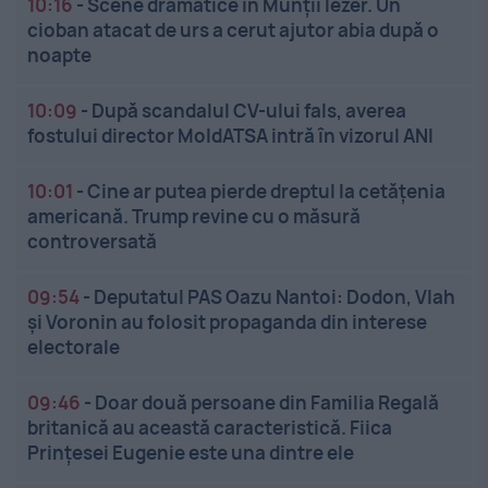
10:16
-
Scene dramatice în Munții Iezer. Un
cioban atacat de urs a cerut ajutor abia după o
noapte
10:09
-
După scandalul CV-ului fals, averea
fostului director MoldATSA intră în vizorul ANI
10:01
-
Cine ar putea pierde dreptul la cetățenia
americană. Trump revine cu o măsură
controversată
09:54
-
Deputatul PAS Oazu Nantoi: Dodon, Vlah
și Voronin au folosit propaganda din interese
electorale
09:46
-
Doar două persoane din Familia Regală
britanică au această caracteristică. Fiica
Prințesei Eugenie este una dintre ele