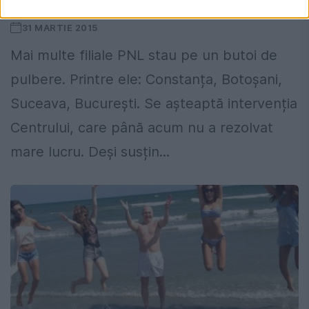
teritoriu
31 MARTIE 2015
Mai multe filiale PNL stau pe un butoi de
pulbere. Printre ele: Constanța, Botoșani,
Suceava, București. Se așteaptă intervenția
Centrului, care până acum nu a rezolvat
mare lucru. Deși susțin...