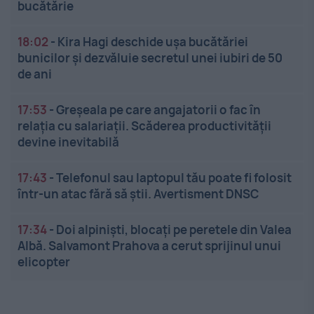
bucătărie
18:02
-
Kira Hagi deschide ușa bucătăriei
bunicilor și dezvăluie secretul unei iubiri de 50
de ani
17:53
-
Greșeala pe care angajatorii o fac în
relația cu salariații. Scăderea productivității
devine inevitabilă
17:43
-
Telefonul sau laptopul tău poate fi folosit
într-un atac fără să știi. Avertisment DNSC
17:34
-
Doi alpiniști, blocați pe peretele din Valea
Albă. Salvamont Prahova a cerut sprijinul unui
elicopter