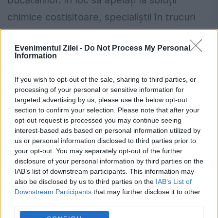
bucătăriilor. În loc să apelați la soluții
chimice costisitoare, specialiștii în trucuri
casnice de...
Evenimentul Zilei -
Do Not Process My Personal
Information
If you wish to opt-out of the sale, sharing to third parties, or
processing of your personal or sensitive information for
targeted advertising by us, please use the below opt-out
section to confirm your selection. Please note that after your
Aspiratorul, utilizări neobișnuite. Puțin
opt-out request is processed you may continue seeing
interest-based ads based on personal information utilized by
oameni îl folosesc în asemenea moduri
us or personal information disclosed to third parties prior to
pentru a face curat
your opt-out. You may separately opt-out of the further
disclosure of your personal information by third parties on the
28 SEPTEMBRIE 2024
IAB’s list of downstream participants. This information may
also be disclosed by us to third parties on the
IAB’s List of
Aspiratorul rămâne principala armă pe care
Downstream Participants
that may further disclose it to other
third parties.
o aveți la îndemână atunci când vine vorba