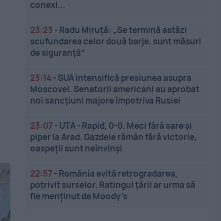
conexi...
23:23
-
Radu Miruță: „Se termină astăzi
scufundarea celor două barje, sunt măsuri
de siguranţă”
23:14
-
SUA intensifică presiunea asupra
Moscovei. Senatorii americani au aprobat
noi sancțiuni majore împotriva Rusiei
23:07
-
UTA - Rapid, 0-0. Meci fără sare și
piper la Arad. Gazdele rămân fără victorie,
oaspeții sunt neînvinși
22:57
-
România evită retrogradarea,
potrivit surselor. Ratingul țării ar urma să
fie menținut de Moody’s