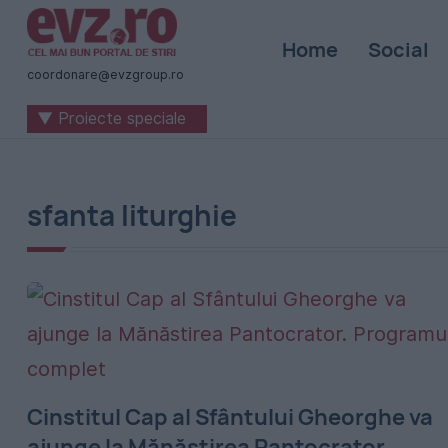
Știri
Home
Social
naționale
coordonare@evzgroup.ro
și
▼ Proiecte speciale
internaționale
|
România
sfanta liturghie
-
Evenimentul
Zilei
Cinstitul Cap al Sfântului Gheorghe va
ajunge la Mănăstirea Pantocrator.