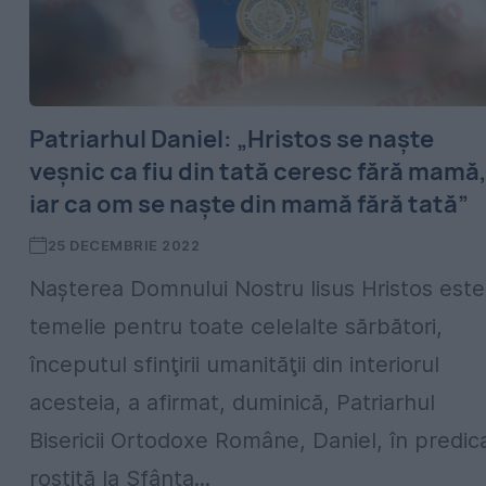
Patriarhul Daniel: „Hristos se naşte
veşnic ca fiu din tată ceresc fără mamă
iar ca om se naşte din mamă fără tată”
25 DECEMBRIE 2022
Naşterea Domnului Nostru Iisus Hristos este
temelie pentru toate celelalte sărbători,
începutul sfinţirii umanităţii din interiorul
acesteia, a afirmat, duminică, Patriarhul
Bisericii Ortodoxe Române, Daniel, în predic
rostită la Sfânta...