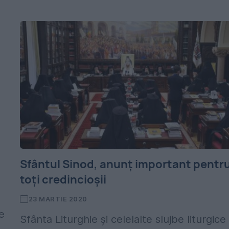
Sfântul Sinod, anunț important pentr
toți credincioșii
23 MARTIE 2020
e
Sfânta Liturghie şi celelalte slujbe liturgice