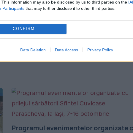
-
de pomană în această zi
. This information may also be disclosed by us to third parties on the
IA
Participants
that may further disclose it to other third parties.
4 FEBRUARIE 2023
Biserica Ortodoxă a consacrat sâmbăta ca 
CONFIRM
a
de pomenire a morților, pentru că sâmbăt
s-a pogorât Hristos la iad pentru a-i elibera
Data Deletion
Data Access
Privacy Policy
.
pe cei închiși acolo de la facerea lumii....
Programul evenimentelor organizate 