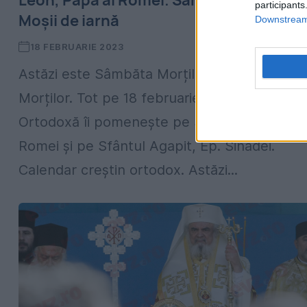
Leon, Papa al Romei. Sâmbăta morților 
participants
Moșii de iarnă
Downstream 
18 FEBRUARIE 2023
Astăzi este Sâmbăta Morților sau Pomenire
Morților. Tot pe 18 februarie, Biserica
Ortodoxă îi pomenește pe Sfântul. Leon, Ep
Romei și pe Sfântul Agapit, Ep. Sinadei.
Calendar creștin ortodox. Astăzi...