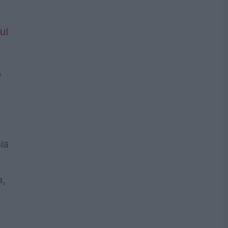
e
ia
a,