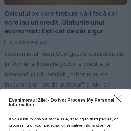
Calculul pe care trebuie să-l facă cei
care iau un credit. Sfaturile unui
economist: Ești cât de cât sigur
15 DECEMBRIE 2024
Economistul Radu Georgescu consideră că
în România lipsește „cultura creditelor
bancare” și că românii „habar n-au ce
înseamnă un credit ipotecar”, și nici ce
înseamnă să „plătești lunar un credit...
Evenimentul Zilei -
Do Not Process My Personal
Information
If you wish to opt-out of the sale, sharing to third parties, or
processing of your personal or sensitive information for