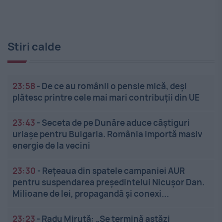
Stiri calde
23:58
-
De ce au românii o pensie mică, deși
plătesc printre cele mai mari contribuții din UE
23:43
-
Seceta de pe Dunăre aduce câștiguri
uriașe pentru Bulgaria. România importă masiv
energie de la vecini
23:30
-
Rețeaua din spatele campaniei AUR
pentru suspendarea președintelui Nicușor Dan.
Milioane de lei, propagandă și conexi...
23:23
-
Radu Miruță: „Se termină astăzi