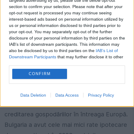
targeted advertising by us, please use the below opt-out
section to confirm your selection. Please note that after your
opt-out request is processed you may continue seeing
interest-based ads based on personal information utilized by
us or personal information disclosed to third parties prior to
your opt-out. You may separately opt-out of the further
disclosure of your personal information by third parties on the
IAB’s list of downstream participants. This information may
also be disclosed by us to third parties on the
IAB’s List of
Downstream Participants
that may further disclose it to other
Cele mai ieftine credite ipotecare din
third parties.
Europa. Locul ocupat de România
CONFIRM
24 AUGUST 2024
Bulgaria a ajuns, aproape senzațional, în
Data Deletion
Data Access
Privacy Policy
fruntea clasamentului cu privire la
creditarea gospodăriilor în întreaga Europă.
Bulgaria a avut cele mai mici rate ipotecare