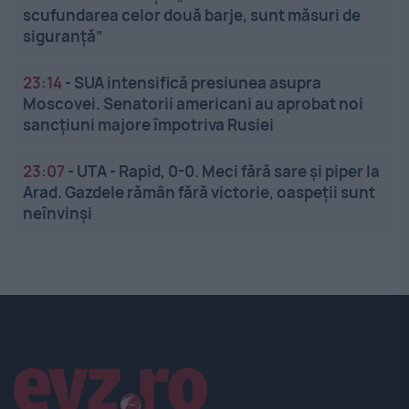
scufundarea celor două barje, sunt măsuri de
siguranţă”
23:14
-
SUA intensifică presiunea asupra
Moscovei. Senatorii americani au aprobat noi
sancțiuni majore împotriva Rusiei
23:07
-
UTA - Rapid, 0-0. Meci fără sare și piper la
Arad. Gazdele rămân fără victorie, oaspeții sunt
neînvinși
Linkuri utile